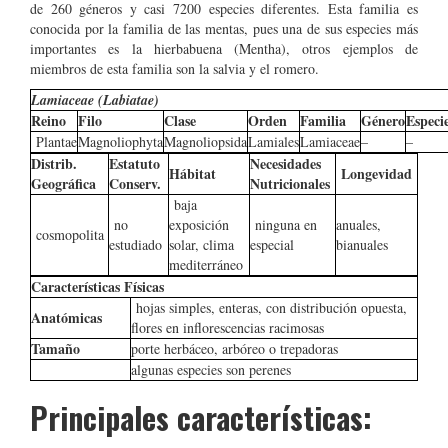
de 260 géneros y casi 7200 especies diferentes. Esta familia es
conocida por la familia de las mentas, pues una de sus especies más
importantes es la hierbabuena (Mentha), otros ejemplos de
miembros de esta familia son la salvia y el romero.
Lamiaceae (Labiatae)
Reino
Filo
Clase
Orden
Familia
Género
Especi
Plantae
Magnoliophyta
Magnoliopsida
Lamiales
Lamiaceae
–
–
Distrib.
Estatuto
Necesidades
Hábitat
Longevidad
Geográfica
Conserv.
Nutricionales
baja
no
exposición
ninguna en
anuales,
cosmopolita
estudiado
solar, clima
especial
bianuales
mediterráneo
Características Físicas
hojas simples, enteras, con distribución opuesta,
Anatómicas
flores en inflorescencias racimosas
Tamaño
porte herbáceo, arbóreo o trepadoras
algunas especies son perenes
Principales características: