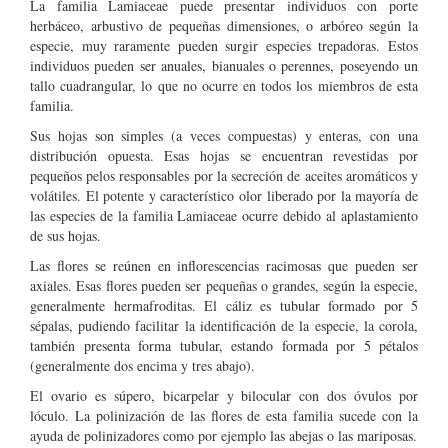
La familia Lamiaceae puede presentar individuos con porte
herbáceo, arbustivo de pequeñas dimensiones, o arbóreo según la
especie, muy raramente pueden surgir especies trepadoras. Estos
individuos pueden ser anuales, bianuales o perennes, poseyendo un
tallo cuadrangular, lo que no ocurre en todos los miembros de esta
familia.
Sus hojas son simples (a veces compuestas) y enteras, con una
distribución opuesta. Esas hojas se encuentran revestidas por
pequeños pelos responsables por la secreción de aceites aromáticos y
volátiles. El potente y característico olor liberado por la mayoría de
las especies de la familia Lamiaceae ocurre debido al aplastamiento
de sus hojas.
Las flores se reúnen en inflorescencias racimosas que pueden ser
axiales. Esas flores pueden ser pequeñas o grandes, según la especie,
generalmente hermafroditas. El cáliz es tubular formado por 5
sépalas, pudiendo facilitar la identificación de la especie, la corola,
también presenta forma tubular, estando formada por 5 pétalos
(generalmente dos encima y tres abajo).
El ovario es súpero, bicarpelar y bilocular con dos óvulos por
lóculo. La polinización de las flores de esta familia sucede con la
ayuda de polinizadores como por ejemplo las abejas o las mariposas.