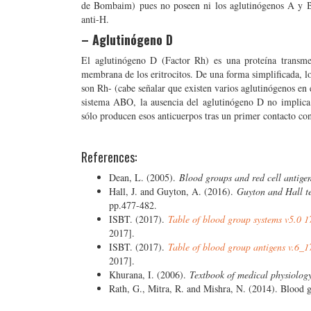
de Bombaim) pues no poseen ni los aglutinógenos A y B 
anti-H.
– Aglutinógeno D
El aglutinógeno D (Factor Rh) es una proteína transme
membrana de los eritrocitos. De una forma simplificada, l
son Rh- (cabe señalar que existen varios aglutinógenos en 
sistema ABO, la ausencia del aglutinógeno D no implica 
sólo producen esos anticuerpos tras un primer contacto co
References:
Dean, L. (2005).
Blood groups and red cell antige
Hall, J. and Guyton, A. (2016).
Guyton and Hall te
pp.477-482.
ISBT. (2017).
Table of blood group systems v5.0 
2017].
ISBT. (2017).
Table of blood group antigens v.6_
2017].
Khurana, I. (2006).
Textbook of medical physiolog
Rath, G., Mitra, R. and Mishra, N. (2014). Blood 