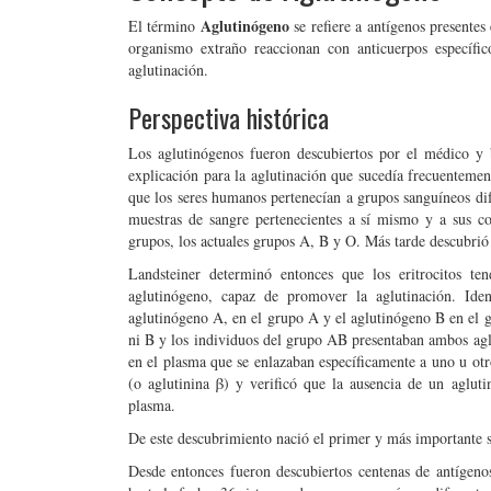
Aglutinógeno
El término
se refiere a antígenos presente
organismo extraño reaccionan con anticuerpos específico
aglutinación.
Perspectiva histórica
Los aglutinógenos fueron descubiertos por el médico y
explicación para la aglutinación que sucedía frecuentement
que los seres humanos pertenecían a grupos sanguíneos di
muestras de sangre pertenecientes a sí mismo y a sus co
grupos, los actuales grupos A, B y O. Más tarde descubrió
Landsteiner determinó entonces que los eritrocitos te
aglutinógeno, capaz de promover la aglutinación. Iden
aglutinógeno A, en el grupo A y el aglutinógeno B en el 
ni B y los individuos del grupo AB presentaban ambos aglu
en el plasma que se enlazaban específicamente a uno u otr
(o aglutinina β) y verificó que la ausencia de un agluti
plasma.
De este descubrimiento nació el primer y más importante
Desde entonces fueron descubiertos centenas de antígenos