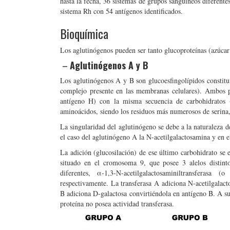
hasta la fecha, 36 sistemas de grupos sanguíneos diferente
sistema Rh con 54 antígenos identificados.
Bioquímica
Los aglutinógenos pueden ser tanto glucoproteínas (azúcar
–
Aglutinógenos A y B
Los aglutinógenos A y B son glucoesfingolípidos constitu
complejo presente en las membranas celulares). Ambos p
antígeno H) con la misma secuencia de carbohidratos 
aminoácidos, siendo los residuos más numerosos de serina,
La singularidad del aglutinógeno se debe a la naturaleza d
el caso del aglutinógeno A la N-acetilgalactosamina y en e
La adición (glucosilación) de ese último carbohidrato se e
situado en el cromosoma 9, que posee 3 alelos distinto
diferentes, α-1,3-N-acetilgalactosaminiltransferasa 
respectivamente. La transferasa A adiciona N-acetilgalact
B adiciona D-galactosa convirtiéndola en antígeno B. A su 
proteína no posea actividad transferasa.