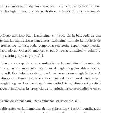
s en la membrana de algunos eritrocitos que una vez introducidos en un
s, las aglutininas, que los neutralizan a través de una reacción de
 biólogo austríaco Karl Landsteiner en 1900. En la búsqueda de una
e tras las transfusiones sanguíneas, Ladsteiner formuló la hipótesis de
ferentes. De forma a poder comprobar esa teoría, experimentó mezclar
laboradores. Observó entonces el patrón de aglutinación y definió 3
 un cuarto grupo, el grupo AB.
ndrían en su superficie una sustancia, a la cual dio el nombre de
tificó, en ese momento, dos tipos de aglutinógenos diferentes: el
grupo B. Los individuos del grupo O no presentaban ni aglutinógeno A
tinógenos. También constató la existencia de dos tipos de anticuerpos
o aglutinógeno. Les llamó aglutininas anti-A (o aglutinina α) y anti-B
nógeno implicaba la presencia de la aglutinina correspondiente en el
 sistema de grupos sanguíneos humanos, el sistema ABO.
 diferentes en la membrana de los eritrocitos y fueron identificados,