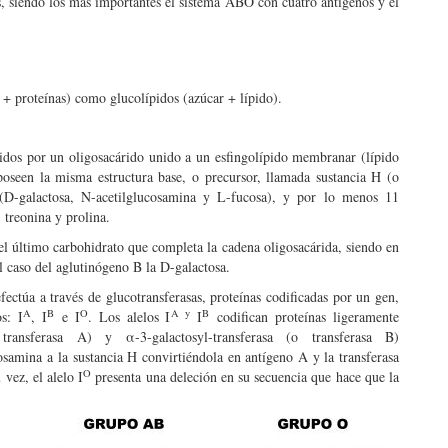
s, siendo los más importantes el sistema ABO con cuatro antígenos y el
 + proteínas) como glucolípidos (azúcar + lípido).
idos por un oligosacárido unido a un esfingolípido membranar (lípido
oseen la misma estructura base, o precursor, llamada sustancia H (o
(D-galactosa, N-acetilglucosamina y L-fucosa), y por lo menos 11
 treonina y prolina.
el último carbohidrato que completa la cadena oligosacárida, siendo en
l caso del aglutinógeno B la D-galactosa.
fectúa a través de glucotransferasas, proteínas codificadas por un gen,
A
B
O
A y
B
s: I
, I
e I
. Los alelos I
I
codifican proteínas ligeramente
(o transferasa A) y α-3-galactosyl-transferasa (o transferasa B)
osamina a la sustancia H convirtiéndola en antígeno A y la transferasa
O
vez, el alelo I
presenta una deleción en su secuencia que hace que la