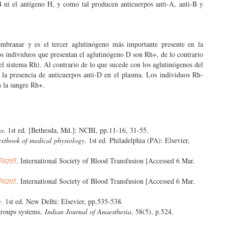
ni el antígeno H, y como tal producen anticuerpos anti-A, anti-B y
mbranar y es el tercer aglutinógeno más importante presente en la
os individuos que presentan el aglutinógeno D son Rh+, de lo contrario
el sistema Rh). Al contrario de lo que sucede con los aglutinógenos del
la presencia de anticuerpos anti-D en el plasma. Los individuos Rh-
n la sangre Rh+.
ns
. 1st ed. [Bethesda, Md.]: NCBI, pp.11-16, 31-55.
xtbook of medical physiology
. 1st ed. Philadelphia (PA): Elsevier,
170205
. International Society of Blood Transfusion [Accessed 6 Mar.
170205
. International Society of Blood Transfusion [Accessed 6 Mar.
y
. 1st ed. New Delhi: Elsevier, pp.535-538.
groups systems.
Indian Journal of Anaesthesia
, 58(5), p.524.