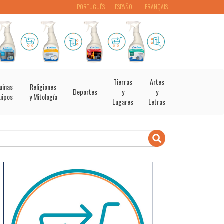
PORTUGUÊS
ESPAÑOL
FRANÇAIS
Tierras
Artes
uinas
Religiones
Deportes
y
y
uipos
y Mitología
Lugares
Letras