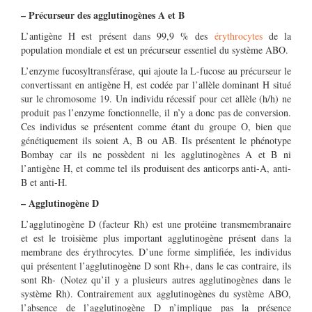
– Précurseur des agglutinogènes A et B
L’antigène H est présent dans 99,9 % des
érythrocytes
de la
population mondiale et est un précurseur essentiel du système ABO.
L’enzyme fucosyltransférase, qui ajoute la L-fucose au précurseur le
convertissant en antigène H, est codée par l’allèle dominant H situé
sur le chromosome 19. Un individu récessif pour cet allèle (h/h) ne
produit pas l’enzyme fonctionnelle, il n’y a donc pas de conversion.
Ces individus se présentent comme étant du groupe O, bien que
génétiquement ils soient A, B ou AB. Ils présentent le phénotype
Bombay car ils ne possèdent ni les agglutinogènes A et B ni
l’antigène H, et comme tel ils produisent des anticorps anti-A, anti-
B et anti-H.
– Agglutinogène D
L’agglutinogène D (facteur Rh) est une protéine transmembranaire
et est le troisième plus important agglutinogène présent dans la
membrane des érythrocytes. D’une forme simplifiée, les individus
qui présentent l’agglutinogène D sont Rh+, dans le cas contraire, ils
sont Rh- (Notez qu’il y a plusieurs autres agglutinogènes dans le
système Rh). Contrairement aux agglutinogènes du système ABO,
l’absence de l’agglutinogène D n’implique pas la présence