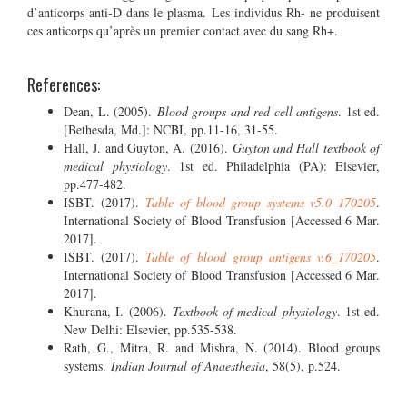
d’anticorps anti-D dans le plasma. Les individus Rh- ne produisent
ces anticorps qu’après un premier contact avec du sang Rh+.
References:
Dean, L. (2005).
Blood groups and red cell antigens
. 1st ed.
[Bethesda, Md.]: NCBI, pp.11-16, 31-55.
Hall, J. and Guyton, A. (2016).
Guyton and Hall textbook of
medical physiology
. 1st ed. Philadelphia (PA): Elsevier,
pp.477-482.
ISBT. (2017).
Table of blood group systems v5.0 170205
.
International Society of Blood Transfusion [Accessed 6 Mar.
2017].
ISBT. (2017).
Table of blood group antigens v.6_170205
.
International Society of Blood Transfusion [Accessed 6 Mar.
2017].
Khurana, I. (2006).
Textbook of medical physiology
. 1st ed.
New Delhi: Elsevier, pp.535-538.
Rath, G., Mitra, R. and Mishra, N. (2014). Blood groups
systems.
Indian Journal of Anaesthesia
, 58(5), p.524.