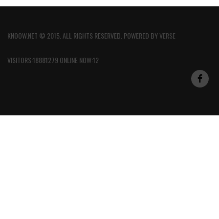
KNOOW.NET © 2015. ALL RIGHTS RESERVED. POWERED BY
VERSE
VISITORS:18881279 ONLINE NOW:12