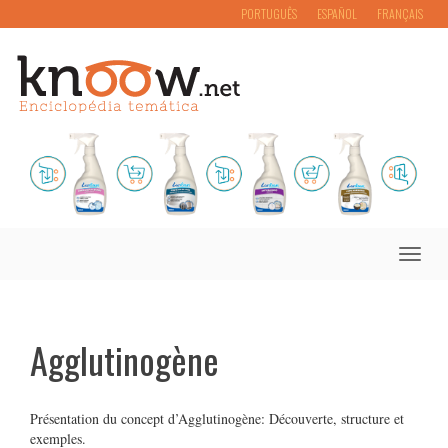
PORTUGUÊS
ESPAÑOL
FRANÇAIS
Toggle
naviga
Agglutinogène
Présentation du concept d’Agglutinogène: Découverte, structure et
exemples.