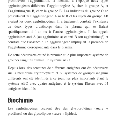
promouvoir l’agglutination. Il identifia à l’époque deux types
agglutinogènes différents: l’agglutinogène A, chez le groupe A, et
l’agglutinogène B, chez le groupe B. Les individus du groupe O ne
présentaient ni l’agglutinogène A ni le B et les sujets du groupe AB
avaient les deux agglutinogènes. Il a également constaté l’existence
de deux types d’anticorps dans le plasma qui se liaient
spécifiquement à l’un ou à l’autre agglutinogène. Il les appela
agglutinines anti-A (ou agglutinine a) et anti-B (ou agglutinine β) et
constata que l’absence d’un agglutinogène impliquait la présence de
l’agglutinine correspondante dans le plasma.
De cette découverte est né le premier et le plus important système de
groupes sanguins humain, le système ABO.
Depuis lors, des centaines de différents antigènes ont été découverts
sur la membrane érythrocytaire et 36 systèmes de groupes sanguins
différents ont été identifiés à ce jour, les plus importants étant le
système ABO avec quatre antigènes et le système Rhésus avec 54
antigènes identifiés.
Biochimie
Les agglutinogènes peuvent être des glycoprotéines (sucre +
protéines) ou des glycolipides (sucre + lipides).