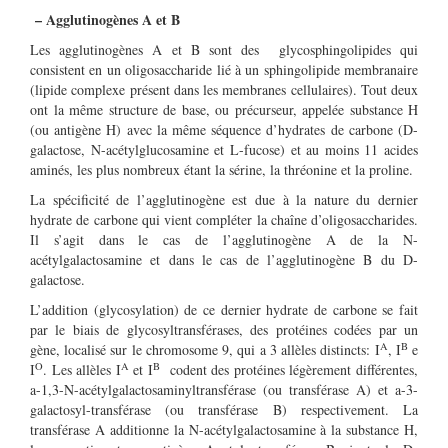
– Agglutinogènes A et B
Les agglutinogènes A et B sont des glycosphingolipides qui
consistent en un oligosaccharide lié à un sphingolipide membranaire
(lipide complexe présent dans les membranes cellulaires). Tout deux
ont la même structure de base, ou précurseur, appelée substance H
(ou antigène H) avec la même séquence d’hydrates de carbone (D-
galactose, N-acétylglucosamine et L-fucose) et au moins 11 acides
aminés, les plus nombreux étant la sérine, la thréonine et la proline.
La spécificité de l’agglutinogène est due à la nature du dernier
hydrate de carbone qui vient compléter la chaîne d’oligosaccharides.
Il s’agit dans le cas de l’agglutinogène A de la N-
acétylgalactosamine et dans le cas de l’agglutinogène B du D-
galactose.
L’addition (glycosylation) de ce dernier hydrate de carbone se fait
par le biais de glycosyltransférases, des protéines codées par un
A
B
gène, localisé sur le chromosome 9, qui a 3 allèles distincts: I
, I
e
O
A
B
I
. Les allèles I
et I
codent des protéines légèrement différentes,
a-1,3-N-acétylgalactosaminyltransférase (ou transférase A) et a-3-
galactosyl-transférase (ou transférase B) respectivement. La
transférase A additionne la N-acétylgalactosamine à la substance H,