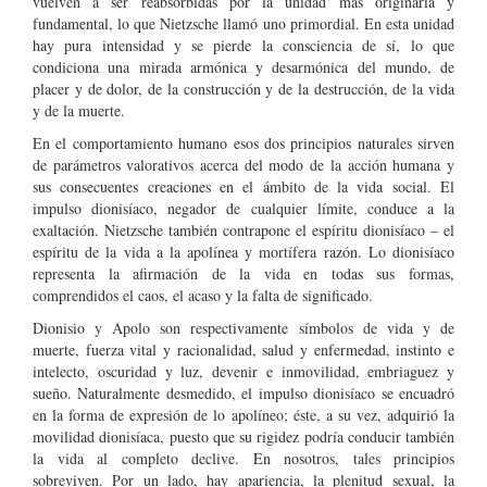
vuelven a ser reabsorbidas por la unidad más originaria y
fundamental, lo que Nietzsche llamó uno primordial. En esta unidad
hay pura intensidad y se pierde la consciencia de sí, lo que
condiciona una mirada armónica y desarmónica del mundo, de
placer y de dolor, de la construcción y de la destrucción, de la vida
y de la muerte.
En el comportamiento humano esos dos principios naturales sirven
de parámetros valorativos acerca del modo de la acción humana y
sus consecuentes creaciones en el ámbito de la vida social. El
impulso dionisíaco, negador de cualquier límite, conduce a la
exaltación. Nietzsche también contrapone el espíritu dionisíaco – el
espíritu de la vida a la apolínea y mortífera razón. Lo dionisíaco
representa la afirmación de la vida en todas sus formas,
comprendidos el caos, el acaso y la falta de significado.
Dionisio y Apolo son respectivamente símbolos de vida y de
muerte, fuerza vital y racionalidad, salud y enfermedad, instinto e
intelecto, oscuridad y luz, devenir e inmovilidad, embriaguez y
sueño. Naturalmente desmedido, el impulso dionisíaco se encuadró
en la forma de expresión de lo apolíneo; éste, a su vez, adquirió la
movilidad dionisíaca, puesto que su rigidez podría conducir también
la vida al completo declive. En nosotros, tales principios
sobreviven. Por un lado, hay apariencia, la plenitud sexual, la