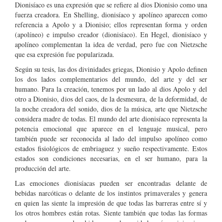
Dionisíaco es una expresión que se refiere al dios Dionisio como una
fuerza creadora. En Shelling, dionisíaco y apolíneo aparecen como
referencia a Apolo y a Dionisio; ellos representan forma y orden
(apolíneo) e impulso creador (dionisíaco). En Hegel, dionisíaco y
apolíneo complementan la idea de verdad, pero fue con Nietzsche
que esa expresión fue popularizada.
Según su tesis, las dos divinidades griegas, Dionisio y Apolo definen
los dos lados complementarios del mundo, del arte y del ser
humano. Para la creación, tenemos por un lado al dios Apolo y del
otro a Dionisio, dios del caos, de la desmesura, de la deformidad, de
la noche creadora del sonido, dios de la música, arte que Nietzsche
considera madre de todas. El mundo del arte dionisíaco representa la
potencia emocional que aparece en el lenguaje musical, pero
también puede ser reconocida al lado del impulso apolíneo como
estados fisiológicos de embriaguez y sueño respectivamente. Estos
estados son condiciones necesarias, en el ser humano, para la
producción del arte.
Las emociones dionisíacas pueden ser encontradas delante de
bebidas narcóticas o delante de los instintos primaverales y genera
en quien las siente la impresión de que todas las barreras entre sí y
los otros hombres están rotas. Siente también que todas las formas