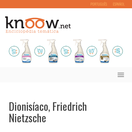
PORTUGUÊS
ESPAÑOL
Toggle
naviga
Dionisíaco, Friedrich
Nietzsche