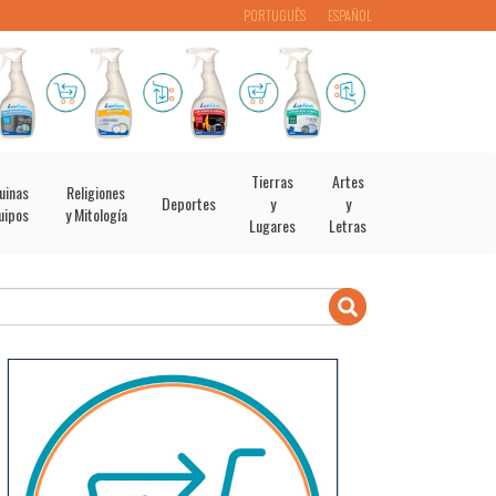
PORTUGUÊS
ESPAÑOL
Tierras
Artes
uinas
Religiones
Deportes
y
y
uipos
y Mitología
Lugares
Letras