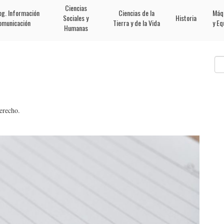
Ciencias
og. Información
Ciencias de la
Máq
Sociales y
Historia
omunicación
Tierra y de la Vida
y Eq
Humanas
erecho.