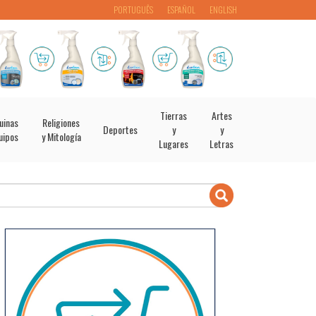
PORTUGUÊS
ESPAÑOL
ENGLISH
Tierras
Artes
uinas
Religiones
Deportes
y
y
uipos
y Mitología
Lugares
Letras