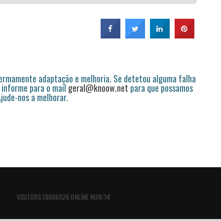
permamente adaptação e melhoria. Se detetou alguma falha
 informe para o mail
geral@knoow.net
para que possamos
 Ajude-nos a melhorar.
VISITORS:18886926 ONLINE NOW:14