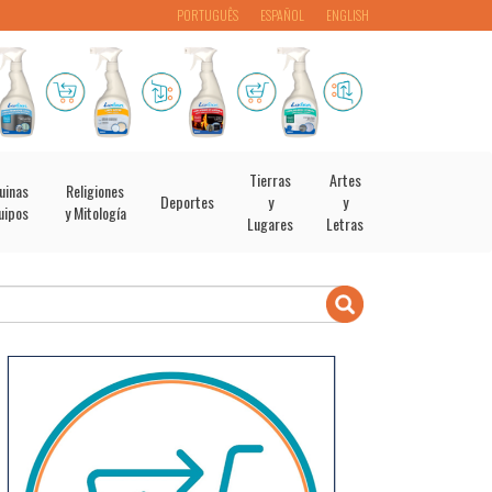
PORTUGUÊS
ESPAÑOL
ENGLISH
Tierras
Artes
uinas
Religiones
Deportes
y
y
uipos
y Mitología
Lugares
Letras