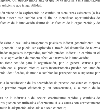
ngresos. Un aspecto importante es que no es necesaria una innovación
 suficiente que tenga utilidad.
ión viene de la exploración de cambio en siete áreas existentes (o las
eben buscar este cambio con el fin de identificar oportunidades de
fuentes de la innovación dentro de las fuentes de la organización y de
de éxito o resultados inesperados positivos indican generalmente una
 potencial que puede ser explotado a través del desarrollo de nuevos
sultados negativos inesperados, también pueden indicar un cambio en el
si se aprovechan de manera efectiva a través de la innovación;
 no tiene sentido para la organización, por lo general causada por
ción con el procedimiento; estas inconsistencias pueden ser también
stán identificadas, de modo a cambiar las percepciones o supuestos por
s a la satisfacción de las necesidades de proceso consisten en mejoras
ue permite mayor eficiencia y, en consecuencia, el aumento de la
ra de la industria o del sector: crecimientos rápidos y cambios de
ores pueden ser utilizados eficazmente si sus causas son correctamente
ermitir la adaptación adecuada a nuevo contexto;