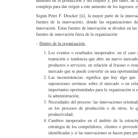
aumento de la producción y del empleo y, por tanto, de i
compleja para dar origen a este aumento de los ingresos, es
Según Peter F. Drucker [ii], la mayor parte de la innovac
fuentes de la innovación), donde las organizaciones d
innovación. Estas fuentes de innovación se dividen en las 
fuentes de innovación fuera de la organización:
–
Dentro de la organización:
Los eventos o resultados inesperados: en el caso 
transición o tendencia que abre un nuevo mercado
productos o servicios; en relación al fracaso o re
mercado que se puede convertir en una oportunidad 
Las inconsistencias: significa que hay algo que
suposiciones erróneas sobre el mercado o en rela
importantes oportunidades para la organización si e
la administración;
Necesidades del proceso: las innovaciones orientada
en los procesos de producción o de otros, lo q
productividad;
Cambios inesperados en el ámbito de la estructu
estrategia de los competidores, clientes o proveed
identificadas y si las innovaciones se hacen para p