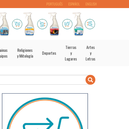
PORTUGUÊS
ESPAÑOL
ENGLISH
Tierras
Artes
uinas
Religiones
Deportes
y
y
uipos
y Mitología
Lugares
Letras