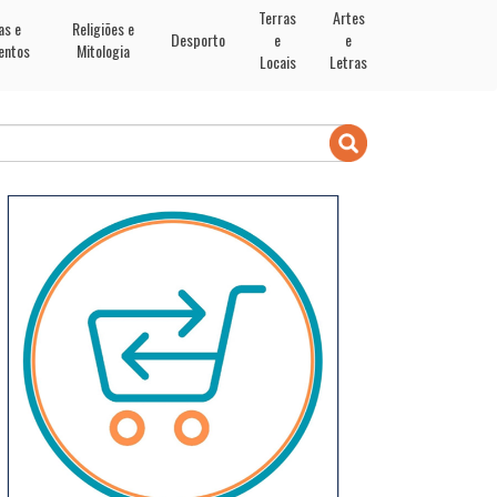
Terras
Artes
as e
Religiões e
Desporto
e
e
entos
Mitologia
Locais
Letras