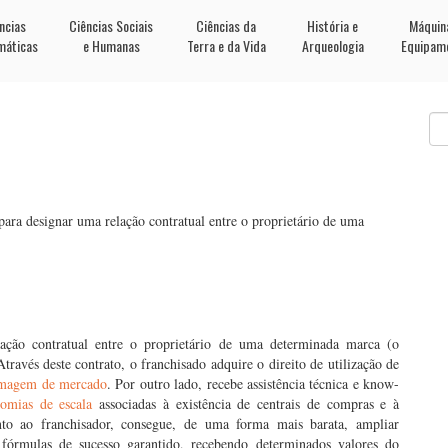
ncias
Ciências Sociais
Ciências da
História e
Máquin
máticas
e Humanas
Terra e da Vida
Arqueologia
Equipam
para designar uma relação contratual entre o proprietário de uma
ação contratual entre o proprietário de uma determinada marca (o
Através deste contrato, o franchisado adquire o direito de utilização de
magem de mercado
. Por outro lado, recebe assistência técnica e know-
omias de escala
associadas à existência de centrais de compras e à
to ao franchisador, consegue, de uma forma mais barata, ampliar
e fórmulas de sucesso garantido, recebendo determinados valores do