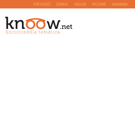
PORTUGUÊS
ESPAÑOL
ENGLISH
РУССКИЙ
UKRAINIAN