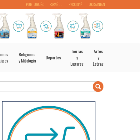
PORTUGUÊS
ESPAÑOL
РУССКИЙ
UKRAINIAN
Tierras
Artes
uinas
Religiones
Deportes
y
y
uipos
y Mitología
Lugares
Letras