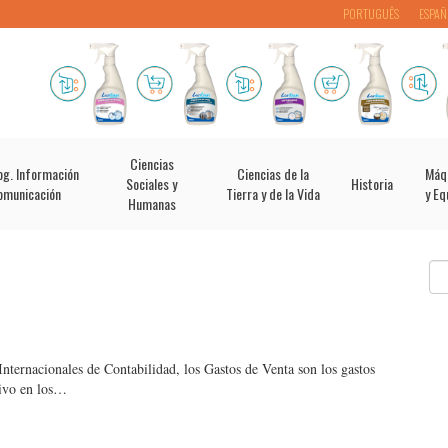
PORTUGUÊS
ESPAÑ
Ciencias
og. Información
Ciencias de la
Máq
Sociales y
Historia
omunicación
Tierra y de la Vida
y Eq
Humanas
ternacionales de Contabilidad, los Gastos de Venta son los gastos
tivo en los…