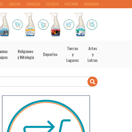
OL
ENGLISH
FRANÇAIS
DEUTSCH
РУССКИЙ
UKRAINIAN
Tierras
Artes
uinas
Religiones
Deportes
y
y
uipos
y Mitología
Lugares
Letras