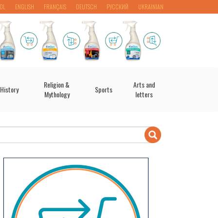
OL
ENGLISH
FRANÇAIS
DEUTSCH
РУССКИЙ
UKRAINIAN
Religion &
Arts and
History
Sports
Mythology
letters