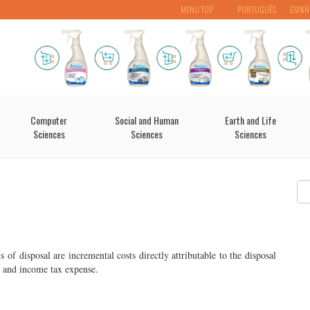
MENU TOP
PORTUGUÊS
ESPAÑ
Computer
Social and Human
Earth and Life
Sciences
Sciences
Sciences
ts of disposal
are incremental costs directly attributable to the disposal
ts and income tax expense.