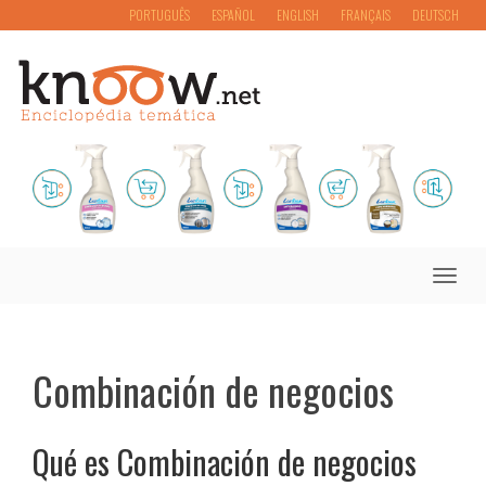
PORTUGUÊS
ESPAÑOL
ENGLISH
FRANÇAIS
DEUTSCH
Toggle
naviga
Combinación de negocios
Qué es Combinación de negocios