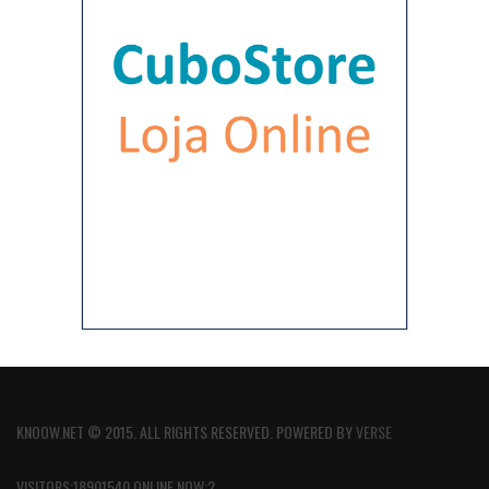
KNOOW.NET © 2015. ALL RIGHTS RESERVED. POWERED BY
VERSE
VISITORS:18901540 ONLINE NOW:2