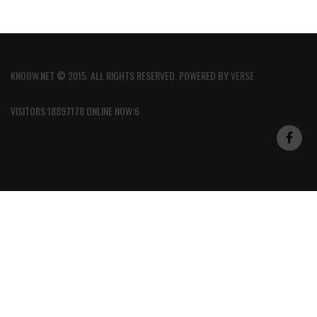
KNOOW.NET © 2015. ALL RIGHTS RESERVED. POWERED BY
VERSE
VISITORS:18897178 ONLINE NOW:6