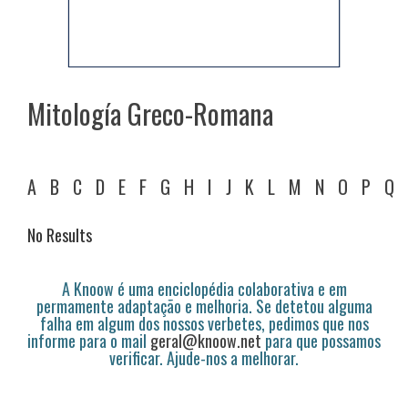
Mitología Greco-Romana
A
B
C
D
E
F
G
H
I
J
K
L
M
N
O
P
Q
No Results
A Knoow é uma enciclopédia colaborativa e em
permamente adaptação e melhoria. Se detetou alguma
falha em algum dos nossos verbetes, pedimos que nos
informe para o mail
geral@knoow.net
para que possamos
verificar. Ajude-nos a melhorar.