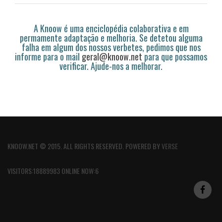
A Knoow é uma enciclopédia colaborativa e em
permamente adaptação e melhoria. Se detetou alguma
falha em algum dos nossos verbetes, pedimos que nos
informe para o mail
geral@knoow.net
para que possamos
verificar. Ajude-nos a melhorar.
KNOOW.NET © 2015. ALL RIGHTS RESERVED. POWERED BY
VERSE
VISITORS:18889983 ONLINE NOW:6