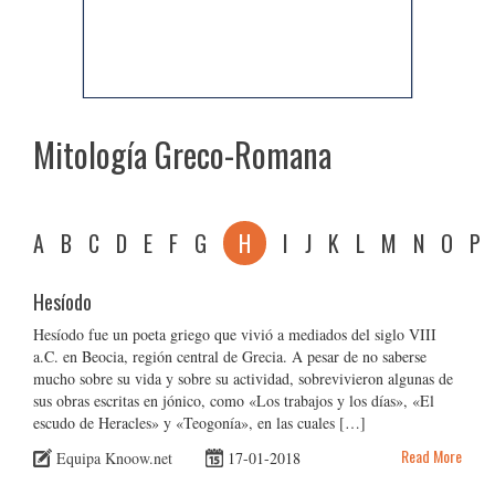
Mitología Greco-Romana
A
B
C
D
E
F
G
H
I
J
K
L
M
N
O
P
Hesíodo
Hesíodo fue un poeta griego que vivió a mediados del siglo VIII
a.C. en Beocia, región central de Grecia. A pesar de no saberse
mucho sobre su vida y sobre su actividad, sobrevivieron algunas de
sus obras escritas en jónico, como «Los trabajos y los días», «El
escudo de Heracles» y «Teogonía», en las cuales […]
Read More
Equipa Knoow.net
17-01-2018