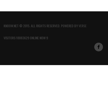
KNOOW.NET © 2015. ALL RIGHTS RESERVED. POWERED BY
VERSE
VISITORS:18883629 ONLINE NOW:9