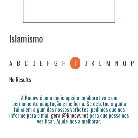
Islamismo
A
B
C
D
E
F
G
H
I
J
K
L
M
N
O
P
No Results
A Knoow é uma enciclopédia colaborativa e em
permamente adaptação e melhoria. Se detetou alguma
falha em algum dos nossos verbetes, pedimos que nos
informe para o mail
geral@knoow.net
para que possamos
verificar. Ajude-nos a melhorar.