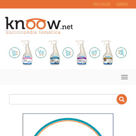
PORTUGUÊS
ESPAÑOL
Toggle
naviga