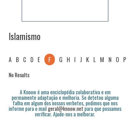
Islamismo
A
B
C
D
E
F
G
H
I
J
K
L
M
N
O
P
No Results
A Knoow é uma enciclopédia colaborativa e em
permamente adaptação e melhoria. Se detetou alguma
falha em algum dos nossos verbetes, pedimos que nos
informe para o mail
geral@knoow.net
para que possamos
verificar. Ajude-nos a melhorar.