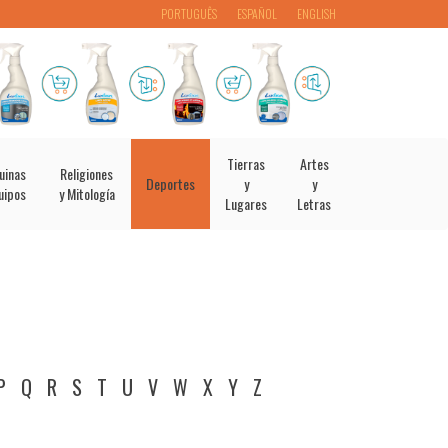
PORTUGUÊS
ESPAÑOL
ENGLISH
Tierras
Artes
uinas
Religiones
Deportes
y
y
uipos
y Mitología
Lugares
Letras
P
Q
R
S
T
U
V
W
X
Y
Z