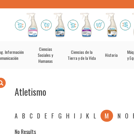
Ciencias
og. Información
Ciencias de la
Máq
Sociales y
Historia
omunicación
Tierra y de la Vida
y Eq
Humanas
Atletismo
A
B
C
D
E
F
G
H
I
J
K
L
M
N
O
No Results