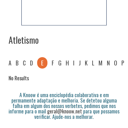
Atletismo
A
B
C
D
E
F
G
H
I
J
K
L
M
N
O
P
No Results
A Knoow é uma enciclopédia colaborativa e em
permamente adaptação e melhoria. Se detetou alguma
falha em algum dos nossos verbetes, pedimos que nos
informe para o mail
geral@knoow.net
para que possamos
verificar. Ajude-nos a melhorar.