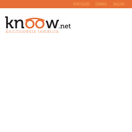
PORTUGUÊS
ESPAÑOL
ENGLISH