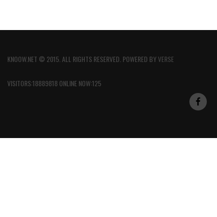
KNOOW.NET © 2015. ALL RIGHTS RESERVED. POWERED BY
VERSE
VISITORS:18889818 ONLINE NOW:125