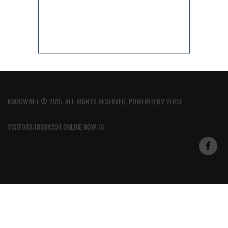
KNOOW.NET © 2015. ALL RIGHTS RESERVED. POWERED BY
VERSE
VISITORS:18884394 ONLINE NOW:10