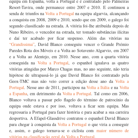
equipa em Espanha, volta a Portugal e é contratado pelo Palmeiras
Resort-Tavira, onde permanece entre 2007 e 2010. E continuou a
senda de triunfos na
Volta a Portugal
na equipa algarvia, alcançando
a conquista em 2008, 2009 e 2010, sendo que em 2009, o galego foi
segundo classificado na estrada. A vitória foi-lhe atribuída depois de
Nuno Ribeiro, o vencedor na estrada, ter tomado substâncias ilícitas
e daí ter acabado por ficar suspenso. Além das vitórias na
“Grandissima”
, David Blanco conseguiu vencer o Grande Prémio
Paredes Rota dos Móveis e a Volta ao Sotavento Algarvio, em 2007
e a Volta ao Alentejo, em 2010. Nesse ano, com a quarta vitória
conseguida na
Volta a Portugal
, o espanhol igualava as quatro
vitórias atingidas por Marco Chagas mas, no ano seguinte, não teria
hipótese de ultrapassá-lo já que David Blanco foi contratado pela
Geox-TMC mas não veio correr a edição desse ano da
Volta a
Portugal
. Nesse ano de 2011, participou na
Volta a Itália
e na
Volta
a Espanha
, em detrimento da
Volta a Portugal
. Tal como em 2006,
Blanco voltava a passar pelo flagelo do término de patrocínio da
equipa onde estava e por isso, voltava a ficar sem equipa. Mas
regressaria a Portugal para fazer história e para acabar a sua carreira
desportiva. A Efapel-Glassdrive contratou o espanhol David Blanco
para chegar à conquista da
Volta a Portugal
o que viria a conseguir
e, assim, o galego tornava-se o ciclista com
maior número de
vitórias na classificação geral da Volta a Portugal
.