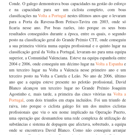
Conde. O galego demonstrava boas capacidades na gestão do esforço
e na capacidade para ser um ciclista completo, com boas
classificações na
Volta a Portugal
nestes últimos anos que o levaram
para a Porta da Ravessa-Bom Petisco-Tavira em 2003, onde só
ficaria nesse ano. Por boas razões, isto porque os seus bons
resultados conseguidos durante a época, entre os quais, o segundo
posto na classificação geral do Grande Prémio CTT, onde conseguiu
a sua primeira vitória numa equipa profissional e o quinto lugar na
classificação geral da Volta a Portugal, levaram-no para uma equipa
superior, a Comunidad Valenciana. Esteve na equipa espanhola entre
2004 e 2006, onde conseguiu um décimo lugar na
Volta a Espanha
e
um terceiro lugar na Volta a Valencia nesse primeiro ano e um
terceiro posto na Volta a Castela e Leão. No ano de 2006, último
ano que a equipa esteve presente no pelotão profissional, David
Blanco alcançou um terceiro lugar no Grande Prémio Joaquim
Agostinho e, mais tarde, a primeira das cinco vitórias na
Volta a
Portugal
, com dois triunfos em etapa incluídos. Foi um triunfo de
raiva, isto porque o ciclista galego foi um dos muitos ciclistas
profissionais que viu o seu nome implicado na Operação Puerto,
uma operação que desmantelou uma rede complexa de utilização de
substâncias e sistema de dopagem que afectava, sobretudo, a equipa
onde se encontrava David Blanco. Como não conseguiu arranjar