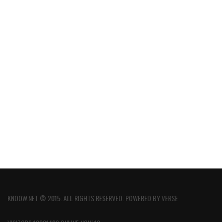
KNOOW.NET © 2015. ALL RIGHTS RESERVED. POWERED BY
VERSE