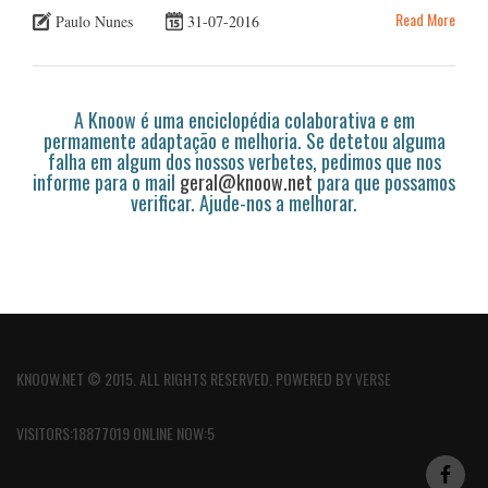
Read More
Paulo Nunes
31-07-2016
A Knoow é uma enciclopédia colaborativa e em
permamente adaptação e melhoria. Se detetou alguma
falha em algum dos nossos verbetes, pedimos que nos
informe para o mail
geral@knoow.net
para que possamos
verificar. Ajude-nos a melhorar.
KNOOW.NET © 2015. ALL RIGHTS RESERVED. POWERED BY
VERSE
VISITORS:18877019 ONLINE NOW:5