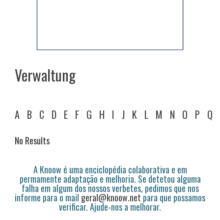
Verwaltung
A
B
C
D
E
F
G
H
I
J
K
L
M
N
O
P
Q
No Results
A Knoow é uma enciclopédia colaborativa e em
permamente adaptação e melhoria. Se detetou alguma
falha em algum dos nossos verbetes, pedimos que nos
informe para o mail
geral@knoow.net
para que possamos
verificar. Ajude-nos a melhorar.