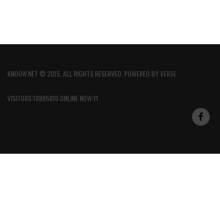
KNOOW.NET © 2015. ALL RIGHTS RESERVED. POWERED BY
VERSE
VISITORS:18885810 ONLINE NOW:11