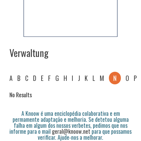
Verwaltung
A
B
C
D
E
F
G
H
I
J
K
L
M
N
O
P
No Results
A Knoow é uma enciclopédia colaborativa e em
permamente adaptação e melhoria. Se detetou alguma
falha em algum dos nossos verbetes, pedimos que nos
informe para o mail
geral@knoow.net
para que possamos
verificar. Ajude-nos a melhorar.