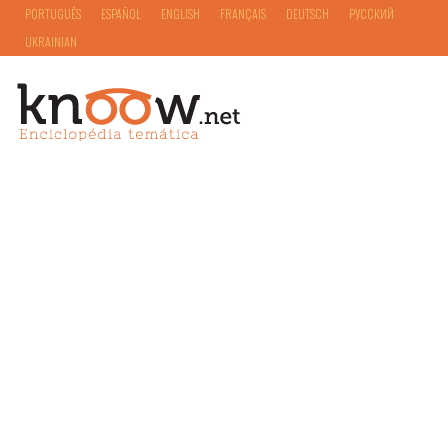
PORTUGUÊS
ESPAÑOL
ENGLISH
FRANÇAIS
DEUTSCH
РУССКИЙ
UKRAINIAN