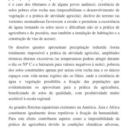
é o caso dos tibetanos e de alguns povos andinos); existência de
solos pobres e/ou rocha nua (impossibilitam o desenvolvimento de
vegetação e a prática de atividade agrícola); declive do terreno (as
vertentes montanhosas favorecem a erosão e permitem a escorrência
de águas tornando os solos secos e dificultam não só a prática de
agricultura e da pecuária, mas também a instalação de habitações e a
construção de vias de acesso).
Os desertos quentes apresentam precipitação reduzida (torna
totalmente impossível a prática da atividade agrícola), amplitudes
térmicas diurnas excessivas (as temperaturas podem atingir durante
o dia os 50º C e a baixarem para valores negativos à noite), pobreza
dos solos constituídos apenas por areias e/ou rocha nua e os únicos
espaços com vida nestas regiões são os Oásis, onde a existência de
água e vegetação possibilita a fixação das populações que
evidentemente os aproveitam para a prática da agricultura,
beneficiando de solos de qualidade, com produtividade muito
aceitável à escala regional.
As grandes florestas equatoriais existentes na América, Ásia e África
constituem igualmente áreas repulsivas à fixação da humanidade.
Para este efeito contribuem aspetos como a impossibilidade da
prática da agricultura devido às condições climáticas adversas,