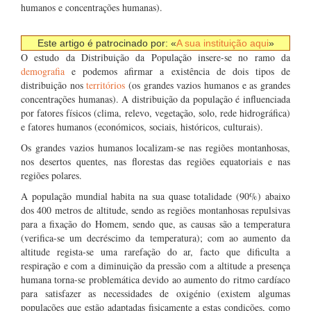
humanos e concentrações humanas).
Este artigo é patrocinado por: «
A sua instituição aqui
»
O estudo da Distribuição da População insere-se no ramo da
demografia
e podemos afirmar a existência de dois tipos de
distribuição nos
territórios
(os grandes vazios humanos e as grandes
concentrações humanas). A distribuição da população é influenciada
por fatores físicos (clima, relevo, vegetação, solo, rede hidrográfica)
e fatores humanos (económicos, sociais, históricos, culturais).
Os grandes vazios humanos localizam-se nas regiões montanhosas,
nos desertos quentes, nas florestas das regiões equatoriais e nas
regiões polares.
A população mundial habita na sua quase totalidade (90%) abaixo
dos 400 metros de altitude, sendo as regiões montanhosas repulsivas
para a fixação do Homem, sendo que, as causas são a temperatura
(verifica-se um decréscimo da temperatura); com ao aumento da
altitude regista-se uma rarefação do ar, facto que dificulta a
respiração e com a diminuição da pressão com a altitude a presença
humana torna-se problemática devido ao aumento do ritmo cardíaco
para satisfazer as necessidades de oxigénio (existem algumas
populações que estão adaptadas fisicamente a estas condições, como