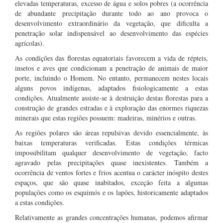
elevadas temperaturas, excesso de água e solos pobres (a ocorrência
de abundante precipitação durante todo ao ano provoca o
desenvolvimento extraordinário da vegetação, que dificulta a
penetração solar indispensável ao desenvolvimento das espécies
agrícolas).
As condições das florestas equatoriais favorecem a vida de répteis,
insetos e aves que condicionam a penetração de animais de maior
porte, incluindo o Homem. No entanto, permanecem nestes locais
alguns povos indígenas, adaptados fisiologicamente a estas
condições. Atualmente assiste-se à destruição destas florestas para a
construção de grandes estradas e à exploração das enormes riquezas
minerais que estas regiões possuem: madeiras, minérios e outras.
As regiões polares são áreas repulsivas devido essencialmente, às
baixas temperaturas verificadas. Estas condições térmicas
impossibilitam qualquer desenvolvimento de vegetação, facto
agravado pelas precipitações quase inexistentes. Também a
ocorrência de ventos fortes e frios acentua o carácter inóspito destes
espaços, que são quase inabitados, exceção feita a algumas
populações como os esquimós e os lapões, historicamente adaptados
a estas condições.
Relativamente as grandes concentrações humanas, podemos afirmar