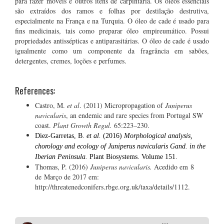
para fazer móveis e outros itens de carpintaria. Os óleos essenciais
são extraídos dos ramos e folhas por destilação destrutiva,
especialmente na França e na Turquia. O óleo de cade é usado para
fins medicinais, tais como preparar óleo empireumático. Possui
propriedades antissépticas e antiparasitárias. O óleo de cade é usado
igualmente como um componente da fragrância em sabões,
detergentes, cremes, loções e perfumes.
References:
Castro, M.
et al
. (2011) Micropropagation of
Juniperus
navicularis
, an endemic and rare species from Portugal SW
coast.
Plant Growth Regul.
65:223–230.
Diez-Garretas, B.
et al.
(2016)
Morphological analysis,
chorology and ecology of
Juniperus navicularis
Gand. in the
Iberian Peninsula.
Plant Biosystems. Volume 151.
Thomas, P. (2016)
Juniperus navicularis.
Acedido em 8
de Março de 2017 em:
http://threatenedconifers.rbge.org.uk/taxa/details/1112.