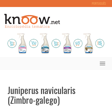
PORTUGUÊS
Toggle
naviga
Juniperus navicularis
(Zimbro-galego)