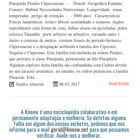
Pinopsida Pinales Cupressaceae - - Distrib. Geográfica Estatuto
Conserv. Habitat Necessidades Nutricionais Longevidade zonas
temperadas perigo de extinção - - 3000 anos Características
Físicas Anatómicas tronco fibroso acastanhado e resinoso, órgãos
reprodutores com forma de cone, folhas sésseis ou pecioladas, pólen
esferico Tamanho porte arbóreo ou arbustivo, variando entre 1
metro a centenas de metros existem fosseis do período Jurássico
Cupressaceae é a designação atribuída à família dos Ciprestes,
Sequoia e Cupressus. Esta família está incluída na ordem Pinales,
que pertence à classe Pinopsida, pertencente ao filo Pinophyta.
Algumas espécies desta família são confundidas com Cedrus devido
ao seu caracter aromático, no entanto, os cedros pertencem à família
Pinaceae. Esta …
Read Article
Sandra Almeida
08-03-2017
A Knoow é uma enciclopédia colaborativa e em
permamente adaptação e melhoria. Se detetou alguma
falha em algum dos nossos verbetes, pedimos que nos
informe para o mail
geral@knoow.net
para que possamos
verificar. Ajude-nos a melhorar.