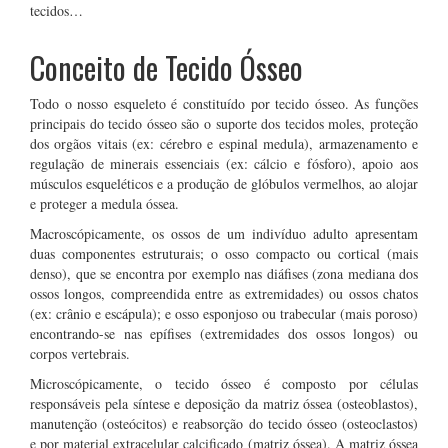
tecidos…
Conceito de Tecido Ósseo
Todo o nosso esqueleto é constituído por tecido ósseo. As funções
principais do tecido ósseo são o suporte dos tecidos moles, proteção
dos orgãos vitais (ex: cérebro e espinal medula), armazenamento e
regulação de minerais essenciais (ex: cálcio e fósforo), apoio aos
músculos esqueléticos e a produção de glóbulos vermelhos, ao alojar
e proteger a medula óssea.
Macroscópicamente, os ossos de um indivíduo adulto apresentam
duas componentes estruturais; o osso compacto ou cortical (mais
denso), que se encontra por exemplo nas diáfises (zona mediana dos
ossos longos, compreendida entre as extremidades) ou ossos chatos
(ex: crânio e escápula); e osso esponjoso ou trabecular (mais poroso)
encontrando-se nas epífises (extremidades dos ossos longos) ou
corpos vertebrais.
Microscópicamente, o tecido ósseo é composto por células
responsáveis pela síntese e deposição da matriz óssea (osteoblastos),
manutenção (osteócitos) e reabsorção do tecido ósseo (osteoclastos)
e por material extracelular calcificado (matriz óssea). A matriz óssea