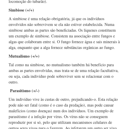
locomoção do tubarão).
Simbiose (+/+)
A simbiose é uma relação obrigatória, já que os indivíduos
envolvidos não sobrevivem se ela não estiver estabelecida. Numa
simbiose ambas as partes são beneficiadas. Os líquenes constituem
um exemplo de simbiose. Consistem na associação entre fungos e
algas que colaboram entre si. O fungo fornece água e sais minerais à
alga, enquanto que a alga fornece substâncias orgânicas ao fungo.
Mutualismo (+/+)
Tal como na simbiose, no mutualismo também há benefício para
ambas as partes envolvidas, mas trata-se de uma relação facultativa,
ou seja, cada indivíduo pode sobreviver sem se relacionar com o
outro.
P
arasitismo (+/-)
Um indivíduo vive às custas de outro, prejudicando-o. Esta relação
pode não ser fatal (como é o caso da predação), mas pode causar
malefícios (como doenças) num dos indivíduos. Um exemplo de
parasitismo é a infeção por vírus. Os vírus não se conseguem
reproduzir por si só, pelo que utilizam mecanismos celulares de
outros seres vivos para o fazerem. Ao infetarem um outro ser vivo,