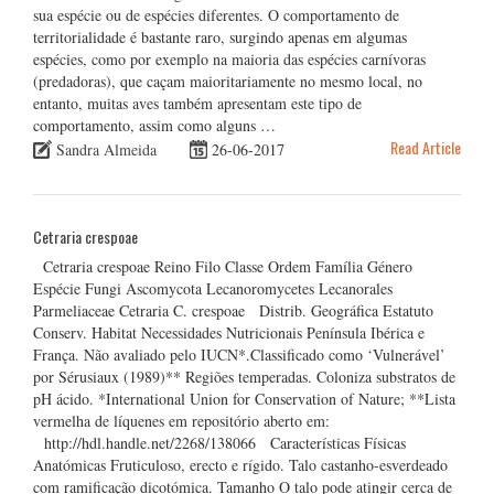
sua espécie ou de espécies diferentes. O comportamento de
territorialidade é bastante raro, surgindo apenas em algumas
espécies, como por exemplo na maioria das espécies carnívoras
(predadoras), que caçam maioritariamente no mesmo local, no
entanto, muitas aves também apresentam este tipo de
comportamento, assim como alguns …
Read Article
Sandra Almeida
26-06-2017
Cetraria crespoae
Cetraria crespoae Reino Filo Classe Ordem Família Género
Espécie Fungi Ascomycota Lecanoromycetes Lecanorales
Parmeliaceae Cetraria C. crespoae Distrib. Geográfica Estatuto
Conserv. Habitat Necessidades Nutricionais Península Ibérica e
França. Não avaliado pelo IUCN*.Classificado como ‘Vulnerável’
por Sérusiaux (1989)** Regiões temperadas. Coloniza substratos de
pH ácido. *International Union for Conservation of Nature; **Lista
vermelha de líquenes em repositório aberto em:
http://hdl.handle.net/2268/138066 Características Físicas
Anatómicas Fruticuloso, erecto e rígido. Talo castanho-esverdeado
com ramificação dicotómica. Tamanho O talo pode atingir cerca de