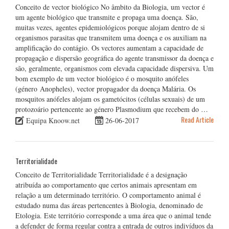
Conceito de vector biológico No âmbito da Biologia, um vector é
um agente biológico que transmite e propaga uma doença. São,
muitas vezes, agentes epidemiológicos porque alojam dentro de si
organismos parasitas que transmitem uma doença e os auxiliam na
amplificação do contágio. Os vectores aumentam a capacidade de
propagação e dispersão geográfica do agente transmissor da doença e
são, geralmente, organismos com elevada capacidade dispersiva. Um
bom exemplo de um vector biológico é o mosquito anófeles
(género Anopheles), vector propagador da doença Malária. Os
mosquitos anófeles alojam os gametócitos (células sexuais) de um
protozoário pertencente ao género Plasmodium que recebem do …
Read Article
Equipa Knoow.net
26-06-2017
Territorialidade
Conceito de Territorialidade Territorialidade é a designação
atribuída ao comportamento que certos animais apresentam em
relação a um determinado território. O comportamento animal é
estudado numa das áreas pertencentes à Biologia, denominado de
Etologia. Este território corresponde a uma área que o animal tende
a defender de forma regular contra a entrada de outros indivíduos da