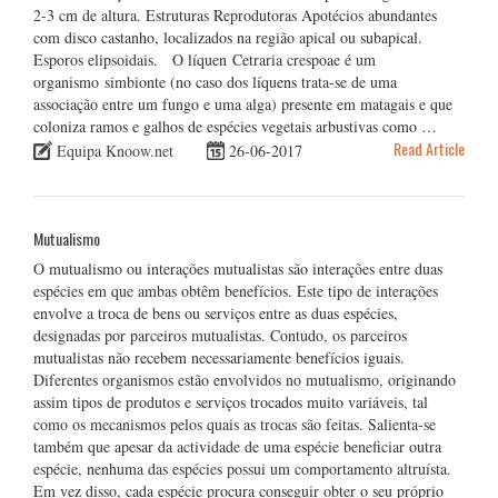
2-3 cm de altura. Estruturas Reprodutoras Apotécios abundantes
com disco castanho, localizados na região apical ou subapical.
Esporos elipsoidais. O líquen Cetraria crespoae é um
organismo simbionte (no caso dos líquens trata-se de uma
associação entre um fungo e uma alga) presente em matagais e que
coloniza ramos e galhos de espécies vegetais arbustivas como …
Read Article
Equipa Knoow.net
26-06-2017
Mutualismo
O mutualismo ou interações mutualistas são interações entre duas
espécies em que ambas obtêm benefícios. Este tipo de interações
envolve a troca de bens ou serviços entre as duas espécies,
designadas por parceiros mutualistas. Contudo, os parceiros
mutualistas não recebem necessariamente benefícios iguais.
Diferentes organismos estão envolvidos no mutualismo, originando
assim tipos de produtos e serviços trocados muito variáveis, tal
como os mecanismos pelos quais as trocas são feitas. Salienta-se
também que apesar da actividade de uma espécie beneficiar outra
espécie, nenhuma das espécies possui um comportamento altruísta.
Em vez disso, cada espécie procura conseguir obter o seu próprio