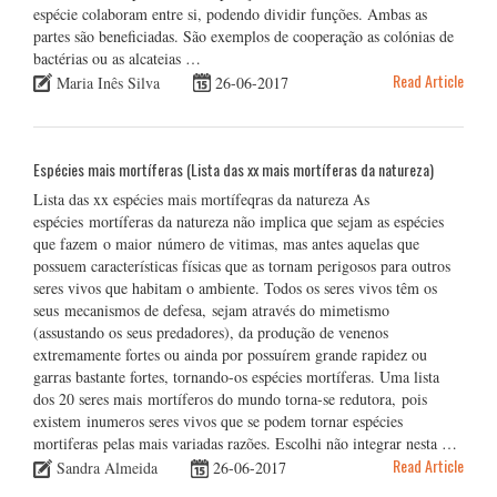
espécie colaboram entre si, podendo dividir funções. Ambas as
partes são beneficiadas. São exemplos de cooperação as colónias de
bactérias ou as alcateias …
Read Article
Maria Inês Silva
26-06-2017
Espécies mais mortíferas (Lista das xx mais mortíferas da natureza)
Lista das xx espécies mais mortífeqras da natureza As
espécies mortíferas da natureza não implica que sejam as espécies
que fazem o maior número de vitimas, mas antes aquelas que
possuem características físicas que as tornam perigosos para outros
seres vivos que habitam o ambiente. Todos os seres vivos têm os
seus mecanismos de defesa, sejam através do mimetismo
(assustando os seus predadores), da produção de venenos
extremamente fortes ou ainda por possuírem grande rapidez ou
garras bastante fortes, tornando-os espécies mortíferas. Uma lista
dos 20 seres mais mortíferos do mundo torna-se redutora, pois
existem inumeros seres vivos que se podem tornar espécies
mortiferas pelas mais variadas razões. Escolhi não integrar nesta …
Read Article
Sandra Almeida
26-06-2017