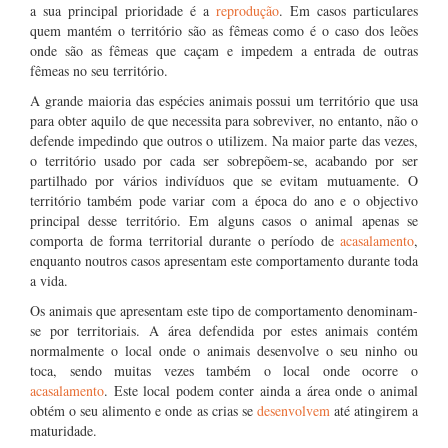
a sua principal prioridade é a
reprodução
. Em casos particulares
quem mantém o território são as fêmeas como é o caso dos leões
onde são as fêmeas que caçam e impedem a entrada de outras
fêmeas no seu território.
A grande maioria das espécies animais possui um território que usa
para obter aquilo de que necessita para sobreviver, no entanto, não o
defende impedindo que outros o utilizem. Na maior parte das vezes,
o território usado por cada ser sobrepõem-se, acabando por ser
partilhado por vários indivíduos que se evitam mutuamente. O
território também pode variar com a época do ano e o objectivo
principal desse território. Em alguns casos o animal apenas se
comporta de forma territorial durante o período de
acasalamento
,
enquanto noutros casos apresentam este comportamento durante toda
a vida.
Os animais que apresentam este tipo de comportamento denominam-
se por territoriais. A área defendida por estes animais contém
normalmente o local onde o animais desenvolve o seu ninho ou
toca, sendo muitas vezes também o local onde ocorre o
acasalamento
. Este local podem conter ainda a área onde o animal
obtém o seu alimento e onde as crias se
desenvolvem
até atingirem a
maturidade.