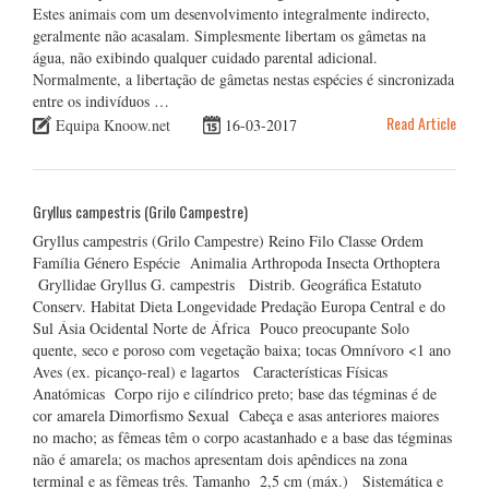
Estes animais com um desenvolvimento integralmente indirecto,
geralmente não acasalam. Simplesmente libertam os gâmetas na
água, não exibindo qualquer cuidado parental adicional.
Normalmente, a libertação de gâmetas nestas espécies é sincronizada
entre os indivíduos …
Read Article
Equipa Knoow.net
16-03-2017
Gryllus campestris (Grilo Campestre)
Gryllus campestris (Grilo Campestre) Reino Filo Classe Ordem
Família Género Espécie Animalia Arthropoda Insecta Orthoptera
Gryllidae Gryllus G. campestris Distrib. Geográfica Estatuto
Conserv. Habitat Dieta Longevidade Predação Europa Central e do
Sul Ásia Ocidental Norte de África Pouco preocupante Solo
quente, seco e poroso com vegetação baixa; tocas Omnívoro <1 ano
Aves (ex. picanço-real) e lagartos Características Físicas
Anatómicas Corpo rijo e cilíndrico preto; base das tégminas é de
cor amarela Dimorfismo Sexual Cabeça e asas anteriores maiores
no macho; as fêmeas têm o corpo acastanhado e a base das tégminas
não é amarela; os machos apresentam dois apêndices na zona
terminal e as fêmeas três. Tamanho 2,5 cm (máx.) Sistemática e