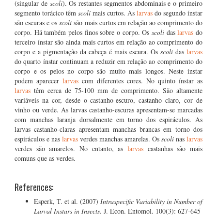
(singular de
scoli
). Os restantes segmentos abdominais e o primeiro
segmento torácico têm
scoli
mais curtos. As
larvas
do segundo ínstar
são escuras e os
scoli
são mais curtos em relação ao comprimento do
corpo. Há também pelos finos sobre o corpo. Os
scoli
das
larvas
do
terceiro ínstar são ainda mais curtos em relação ao comprimento do
corpo e a pigmentação da cabeça é mais escura. Os
scoli
das
larvas
do quarto ínstar continuam a reduzir em relação ao comprimento do
corpo e os pelos no corpo são muito mais longos. Neste ínstar
podem aparecer
larvas
com diferentes cores. No quinto ínstar as
larvas
têm cerca de 75-100 mm de comprimento. São altamente
variáveis na cor, desde o castanho-escuro, castanho claro, cor de
vinho ou verde. As larvas castanho-escuras apresentam-se marcadas
com manchas laranja dorsalmente em torno dos espiráculos. As
larvas castanho-claras apresentam manchas brancas em torno dos
espiráculos e nas
larvas
verdes manchas amarelas. Os
scoli
nas
larvas
verdes são amarelos. No entanto, as
larvas
castanhas são mais
comuns que as verdes.
References:
Esperk, T. et al. (2007)
Intraspecific Variability in Number of
Larval Instars in Insects.
J. Econ. Entomol. 100(3): 627-645