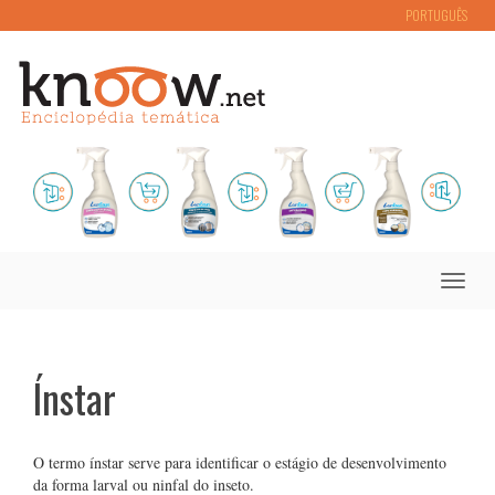
PORTUGUÊS
Toggle
naviga
Ínstar
O termo ínstar serve para identificar o estágio de desenvolvimento
da forma larval ou ninfal do inseto.