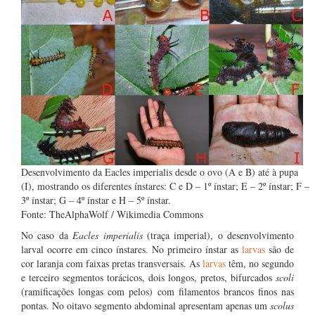
Desenvolvimento da Eacles imperialis desde o ovo (A e B) até à pupa
(I), mostrando os diferentes ínstares: C e D – 1º ínstar; E – 2º ínstar; F –
3º ínstar; G – 4º ínstar e H – 5º ínstar.
Fonte: TheAlphaWolf / Wikimedia Commons
No caso da
Eacles imperialis
(traça imperial), o desenvolvimento
larval ocorre em cinco ínstares. No primeiro ínstar as
larvas
são de
cor laranja com faixas pretas transversais. As
larvas
têm, no segundo
e terceiro segmentos torácicos, dois longos, pretos, bifurcados
scoli
(ramificações longas com pelos) com filamentos brancos finos nas
pontas. No oitavo segmento abdominal apresentam apenas um
scolus