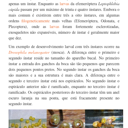
apenas um ínstar. Enquanto as
larvas
da efemeróptera
Leptophlebia
cúpida
passam por um máximo de trinta e quatro ínstares. Embora o
mais comum é existirem entre três a oito ínstares, em algumas
ordens
filogeneticamente
mais velhas (Efemeróptera, Odonata, e
Plecoptera), onde as
larvas
foram fortemente esclerotizadas,
exosqueletos não expansíveis, número de ínstar é geralmente maior
que dez.
Um exemplo de desenvolvimento larval com três ínstares ocorre na
Drosophila melanogaster
(mosca). A diferença entre o primeiro e
segundo ínstar reside no tamanho do aparelho bucal. No primeiro
ínstar a entrada dos ganchos da boca são tão pequenos que parecem
dois pequenos pontos pretos. No segundo instar os ganchos da boca
são maiores e a sua estrutura é mais clara. A diferença entre o
segundo e terceiro ínstar está nos espiráculos. No segundo ínstar o
espiráculo anterior não é ramificado, enquanto no terceiro ínstar é
ramificado. Os espiráculos posteriores do terceiro ínstar têm um anel
escuro laranja na sua ponta, que está fracamente presente no
segundo ínstar.