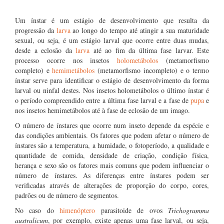
Um ínstar é um estágio de desenvolvimento que resulta da
progressão da
larva
ao longo do tempo até atingir a sua maturidade
sexual, ou seja, é um estágio larval que ocorre entre duas mudas,
desde a eclosão da
larva
até ao fim da última fase larvar. Este
processo ocorre nos insetos
holometábolos
(metamorfismo
completo) e
hemimetábolos
(metamorfismo incompleto) e o termo
ínstar serve para identificar o estágio de desenvolvimento da forma
larval ou ninfal destes. Nos insetos holometábolos o último ínstar é
o período compreendido entre a última fase larval e a fase de
pupa
e
nos insetos hemimetábolos até à fase de eclosão de um imago.
O número de ínstares que ocorre num inseto depende da espécie e
das condições ambientais. Os fatores que podem afetar o número de
ínstares são a temperatura, a humidade, o fotoperíodo, a qualidade e
quantidade de comida, densidade de criação, condição física,
herança e sexo são os fatores mais comuns que podem influenciar o
número de ínstares. As diferenças entre ínstares podem ser
verificadas através de alterações de proporção do corpo, cores,
padrões ou de número de segmentos.
No caso do
himenóptero
parasitoide de ovos
Trichogramma
australicum
, por exemplo, existe apenas uma fase larval, ou seja,