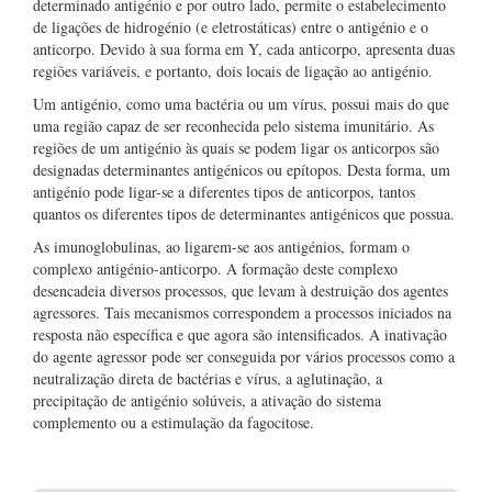
determinado antigénio e por outro lado, permite o estabelecimento
de ligações de hidrogénio (e eletrostáticas) entre o antigénio e o
anticorpo. Devido à sua forma em Y, cada anticorpo, apresenta duas
regiões variáveis, e portanto, dois locais de ligação ao antigénio.
Um antigénio, como uma bactéria ou um vírus, possui mais do que
uma região capaz de ser reconhecida pelo sistema imunitário. As
regiões de um antigénio às quais se podem ligar os anticorpos são
designadas determinantes antigénicos ou epítopos. Desta forma, um
antigénio pode ligar-se a diferentes tipos de anticorpos, tantos
quantos os diferentes tipos de determinantes antigénicos que possua.
As imunoglobulinas, ao ligarem-se aos antigénios, formam o
complexo antigénio-anticorpo. A formação deste complexo
desencadeia diversos processos, que levam à destruição dos agentes
agressores. Tais mecanismos correspondem a processos iniciados na
resposta não específica e que agora são intensificados. A inativação
do agente agressor pode ser conseguida por vários processos como a
neutralização direta de bactérias e vírus, a aglutinação, a
precipitação de antigénio solúveis, a ativação do sistema
complemento ou a estimulação da fagocitose.