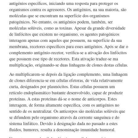
antigénios específicos, iniciando uma resposta para proteger os
organismos contra os agressores. Os antigénios, na sua maioria, são
moléculas que se encontram na superfície dos organismos
patogénicos. No entanto, os antigénios podem, também, ser
moléculas solúveis, como as toxinas. Apesar da grande diversidade
de linfócitos que existem no organismo, os agentes patogénicos
interagem apenas com aqueles que possuem, na superfície da sua
membrana, recetores específicos para esses antigénios. Após se dar o
complemento antigénio-recetor, verifica-se a ativação dos linfócitos
que possuem esse tipo de recetores. Esta ativação traduz-se ma
multiplicação, originando-se duas linhagens de clones destas células.
Ao multiplicarem-se depois da ligação complemento, uma linhagem
de clones diferencia-se em células efetoras, de vida relativamente
curta, designados por plasmócitos. Estas células possuem um
retículo endoplasmático bastante desenvolvido, capaz de produzir
proteínas. A estas proteínas dá-se o nome de anticorpos. Estes
interagem, de forma altamente específica, com os antigénios no
sentido de os neutralizar. Os anticorpos são moléculas solúveis que
se difundem pelo organismo através da corrente sanguínea e do
sistema linfático. Devido à designação dada no passado a estes
fluídos, humores, resulta a denominação imunidade humoral.