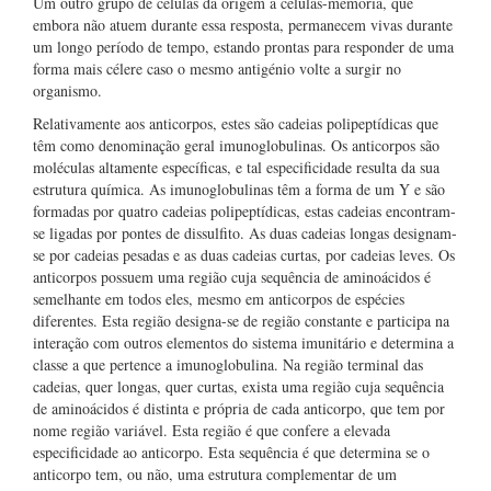
Um outro grupo de células dá origem a células-memória, que
embora não atuem durante essa resposta, permanecem vivas durante
um longo período de tempo, estando prontas para responder de uma
forma mais célere caso o mesmo antigénio volte a surgir no
organismo.
Relativamente aos anticorpos, estes são cadeias polipeptídicas que
têm como denominação geral imunoglobulinas. Os anticorpos são
moléculas altamente específicas, e tal especificidade resulta da sua
estrutura química. As imunoglobulinas têm a forma de um Y e são
formadas por quatro cadeias polipeptídicas, estas cadeias encontram-
se ligadas por pontes de dissulfito. As duas cadeias longas designam-
se por cadeias pesadas e as duas cadeias curtas, por cadeias leves. Os
anticorpos possuem uma região cuja sequência de aminoácidos é
semelhante em todos eles, mesmo em anticorpos de espécies
diferentes. Esta região designa-se de região constante e participa na
interação com outros elementos do sistema imunitário e determina a
classe a que pertence a imunoglobulina. Na região terminal das
cadeias, quer longas, quer curtas, exista uma região cuja sequência
de aminoácidos é distinta e própria de cada anticorpo, que tem por
nome região variável. Esta região é que confere a elevada
especificidade ao anticorpo. Esta sequência é que determina se o
anticorpo tem, ou não, uma estrutura complementar de um