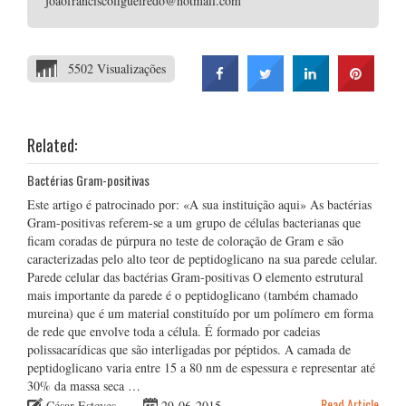
joaofranciscofigueiredo@hotmail.com
5502 Visualizações
Related:
Bactérias Gram-positivas
Este artigo é patrocinado por: «A sua instituição aqui» As bactérias
Gram-positivas referem-se a um grupo de células bacterianas que
ficam coradas de púrpura no teste de coloração de Gram e são
caracterizadas pelo alto teor de peptidoglicano na sua parede celular.
Parede celular das bactérias Gram-positivas O elemento estrutural
mais importante da parede é o peptidoglicano (também chamado
mureina) que é um material constituído por um polímero em forma
de rede que envolve toda a célula. É formado por cadeias
polissacarídicas que são interligadas por péptidos. A camada de
peptidoglicano varia entre 15 a 80 nm de espessura e representar até
30% da massa seca …
Read Article
César Esteves
29-06-2015