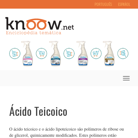
PORTUGUÊS
ESPAÑOL
Toggle
naviga
Ácido Teicoico
O ácido teicoico e o ácido lipoteicoico são polímeros de ribose ou
de glicerol, quimicamente modificados. Estes polímeros estão