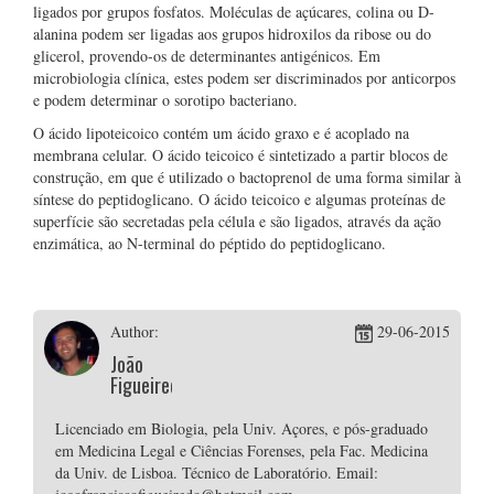
ligados por grupos fosfatos. Moléculas de açúcares, colina ou D-
alanina podem ser ligadas aos grupos hidroxilos da ribose ou do
glicerol, provendo-os de determinantes antigénicos. Em
microbiologia clínica, estes podem ser discriminados por anticorpos
e podem determinar o sorotipo bacteriano.
O ácido lipoteicoico contém um ácido graxo e é acoplado na
membrana celular. O ácido teicoico é sintetizado a partir blocos de
construção, em que é utilizado o bactoprenol de uma forma similar à
síntese do peptidoglicano. O ácido teicoico e algumas proteínas de
superfície são secretadas pela célula e são ligados, através da ação
enzimática, ao N-terminal do péptido do peptidoglicano.
Author:
29-06-2015
João
Figueiredo
Licenciado em Biologia, pela Univ. Açores, e pós-graduado
em Medicina Legal e Ciências Forenses, pela Fac. Medicina
da Univ. de Lisboa. Técnico de Laboratório. Email: