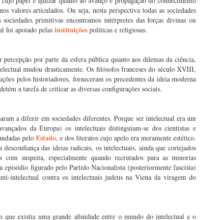
 cujo papel é ajuizar quanto ao avanço e propagação do conhecimento
s valores articulados. Ou seja, nesta perspectiva todas as sociedades
sociedades primitivas encontramos intérpretes das forças divinas ou
instituições
al foi apoiado pelas
políticas e religiosas.
percepção por parte da esfera pública quanto aos dilemas da ciência,
telectual mudou drasticamente. Os filósofos franceses do século XVIII,
uções pelos historiadores, forneceram os precedentes da ideia moderna
 detém a tarefa de criticar as diversas configurações sociais.
aram a diferir em sociedades diferentes. Porque ser intelectual era um
avançados da Europa) os intelectuais distinguiam-se dos cientistas e
Estado
undadas pelo
, e dos literatos cujo apelo era meramente estético.
desconfiança das ideias radicais, os intelectuais, ainda que cortejados
des com suspeita, especialmente quando recrutados para as minorias
episódio figurado pelo Partido Nacionalista (posteriormente fascista)
nti-intelectual contra os intelectuais judeus na Viena da viragem do
m que existia uma grande afinidade entre o mundo do intelectual e o