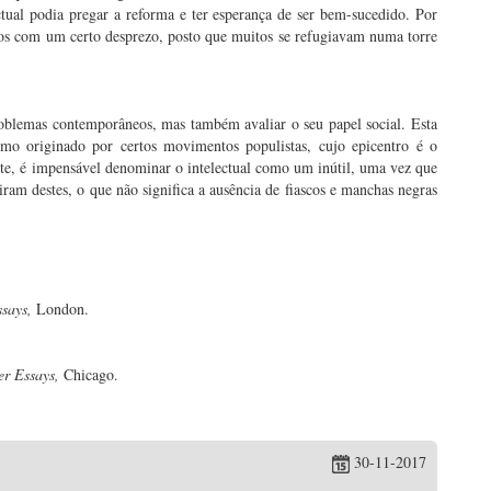
tual podia pregar a reforma e ter esperança de ser bem-sucedido. Por
dos com um certo desprezo, posto que muitos se refugiavam numa torre
roblemas contemporâneos, mas também avaliar o seu papel social. Esta
ismo originado por certos movimentos populistas, cujo epicentro é o
te, é impensável denominar o intelectual como um inútil, uma vez que
iram destes, o que não significa a ausência de fiascos e manchas negras
ssays,
London.
er Essays,
Chicago.
30-11-2017