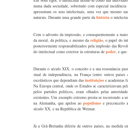
Em bom rigor, o intelectual define-se como um indivíduo
numa dada sociedade, sobretudo com especial incidência no
apresentam os seus intelectuais, uma vez que mesmo nas 
história
naturais. Durante uma grande parte da
o intelectu
Com o advento da impressão, e consequentemente a maior 
religião
da moral, da política, e mesmo da
, o papel do in
posteriormente responsabilizados pela implosão das Revol
poder
do intelectual como exterior às estruturas de
, e que
Durante o século XIX, o conceito e a sua ressonância pass
sinal de independência, na França (entre outros países 
instituições
escolásticos que dependiam das
e academias f
Na Europa central, onde os Estados se caracterizavam pela 
pelos partidos políticos, eram olhados pelas autorida
existentes. Um exemplo extremo presta-se recorrendo a um 
populismo
na Alemanha, que apelou ao
e preconceito a
século XX, e na República de Weimar.
Já a Grã-Bretanha diferiu de outros países, na medida e