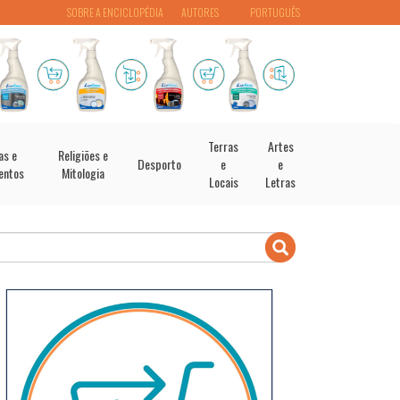
SOBRE A ENCICLOPÉDIA
AUTORES
PORTUGUÊS
Terras
Artes
as e
Religiões e
Desporto
e
e
entos
Mitologia
Locais
Letras