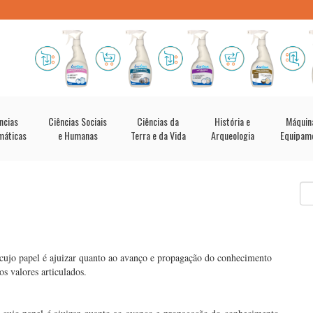
ncias
Ciências Sociais
Ciências da
História e
Máquin
máticas
e Humanas
Terra e da Vida
Arqueologia
Equipam
cujo papel é ajuizar quanto ao avanço e propagação do conhecimento
s valores articulados.