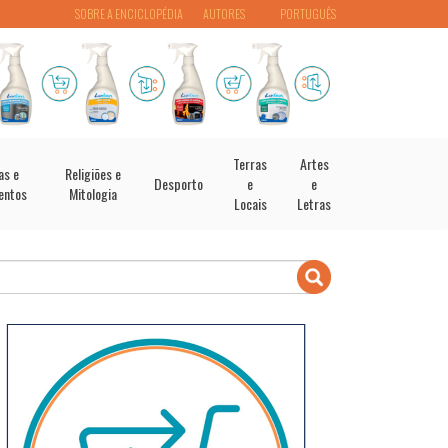
SOBRE A ENCICLOPÉDIA
AUTORES
PORTUGUÊS
Terras
Artes
as e
Religiões e
Desporto
e
e
entos
Mitologia
Locais
Letras