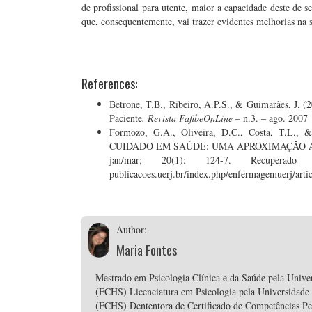
de profissional para utente, maior a capacidade deste de 
que, consequentemente, vai trazer evidentes melhorias na 
References:
Betrone, T.B., Ribeiro, A.P.S., & Guimarães, J. (
Paciente
. Revista FafibeOnLine
– n.3. – ago. 2007
Formozo, G.A., Oliveira, D.C., Costa, T.
CUIDADO EM SAÚDE: UMA APROXIMAÇÃO 
jan/mar; 20(1): 124-7. Recuper
publicacoes.uerj.br/index.php/enfermagemuerj/arti
Author:
Maria Fontes
Mestrado em Psicologia Clínica e da Saúde pela Unive
(FCHS) Licenciatura em Psicologia pela Universidade
(FCHS) Dententora de Certificado de Competências P