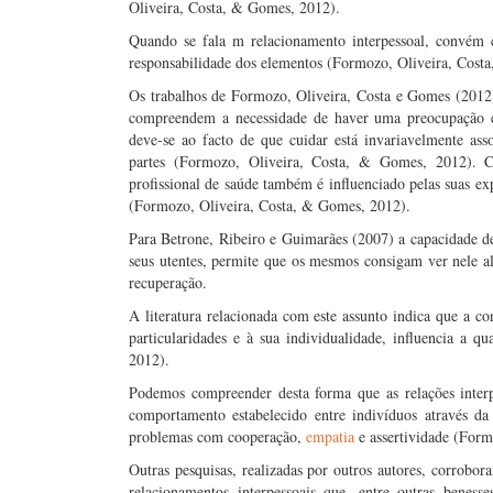
Oliveira, Costa, & Gomes, 2012).
Quando se fala m relacionamento interpessoal, convém 
responsabilidade dos elementos (Formozo, Oliveira, Cost
Os trabalhos de Formozo, Oliveira, Costa e Gomes (2012)
compreendem a necessidade de haver uma preocupação esp
deve-se ao facto de que cuidar está invariavelmente ass
partes (Formozo, Oliveira, Costa, & Gomes, 2012). 
profissional de saúde também é influenciado pelas suas exp
(Formozo, Oliveira, Costa, & Gomes, 2012).
Para Betrone, Ribeiro e Guimarães (2007) a capacidade d
seus utentes, permite que os mesmos consigam ver nele al
recuperação.
A literatura relacionada com este assunto indica que a 
particularidades e à sua individualidade, influencia a 
2012).
Podemos compreender desta forma que as relações interp
comportamento estabelecido entre indivíduos através d
problemas com cooperação,
empatia
e assertividade (Form
Outras pesquisas, realizadas por outros autores, corrobor
relacionamentos interpessoais que, entre outras benes