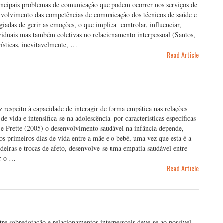
principais problemas de comunicação que podem ocorrer nos serviços de
senvolvimento das competências de comunicação dos técnicos de saúde e
iadas de gerir as emoções, o que implica controlar, influenciar,
viduais mas também coletivas no relacionamento interpessoal (Santos,
rísticas, inevitavelmente, …
Read Article
respeito à capacidade de interagir de forma empática nas relações
de vida e intensifica-se na adolescência, por características específicas
e e Prette (2005) o desenvolvimento saudável na infância depende,
os primeiros dias de vida entre a mãe e o bebé, uma vez que esta é a
deiras e trocas de afeto, desenvolve-se uma empatia saudável entre
ar o …
Read Article
tre sobredotação e relacionamentos interpessoais deve-se ao possível