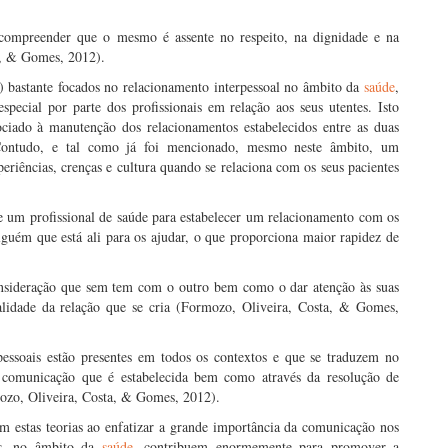
compreender que o mesmo é assente no respeito, na dignidade e na
a, & Gomes, 2012).
 bastante focados no relacionamento interpessoal no âmbito da
saúde
,
ecial por parte dos profissionais em relação aos seus utentes. Isto
ociado à manutenção dos relacionamentos estabelecidos entre as duas
Contudo, e tal como já foi mencionado, mesmo neste âmbito, um
eriências, crenças e cultura quando se relaciona com os seus pacientes
e um profissional de saúde para estabelecer um relacionamento com os
guém que está ali para os ajudar, o que proporciona maior rapidez de
consideração que sem tem com o outro bem como o dar atenção às suas
qualidade da relação que se cria (Formozo, Oliveira, Costa, & Gomes,
essoais estão presentes em todos os contextos e que se traduzem no
a comunicação que é estabelecida bem como através da resolução de
ozo, Oliveira, Costa, & Gomes, 2012).
am estas teorias ao enfatizar a grande importância da comunicação nos
ses, no âmbito da
saúde
, contribuem enormemente para promover a