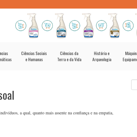
ncias
Ciências Sociais
Ciências da
História e
Máquin
máticas
e Humanas
Terra e da Vida
Arqueologia
Equipam
soal
 indivíduos, a qual, quanto mais assente na confiança e na empatia,