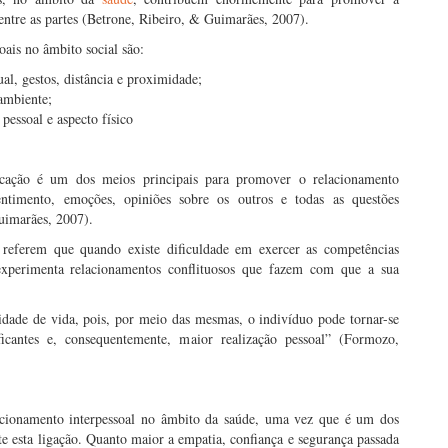
entre as partes (Betrone, Ribeiro, & Guimarães, 2007).
oais no âmbito social são:
ual, gestos, distância e proximidade;
ambiente;
 pessoal e aspecto físico
cação é um dos meios principais para promover o relacionamento
entimento, emoções, opiniões sobre os outros e todas as questões
Guimarães, 2007).
referem que quando existe dificuldade em exercer as competências
o experimenta relacionamentos conflituosos que fazem com que a sua
idade de vida, pois, por meio das mesmas, o indivíduo pode tornar-se
ificantes e, consequentemente, maior realização pessoal” (Formozo,
cionamento interpessoal no âmbito da saúde, uma vez que é um dos
e esta ligação. Quanto maior a empatia, confiança e segurança passada