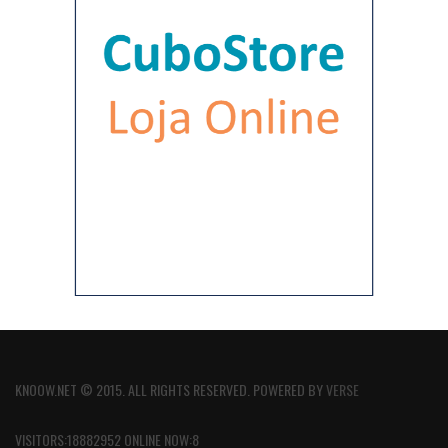
KNOOW.NET © 2015. ALL RIGHTS RESERVED. POWERED BY
VERSE
VISITORS:18882952 ONLINE NOW:8