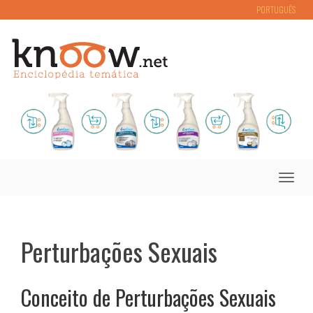
PORTUGUÊS
Toggle
naviga
Perturbações Sexuais
Conceito de Perturbações Sexuais