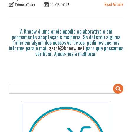
Read Article
Diana Costa
11-08-2015
A Knoow é uma enciclopédia colaborativa e em
permamente adaptação e melhoria. Se detetou alguma
falha em algum dos nossos verbetes, pedimos que nos
informe para o mail
geral@knoow.net
para que possamos
verificar. Ajude-nos a melhorar.