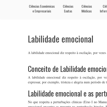
Ciências Económicas
Ciências
Ciências
Ciê
e Empresariais
Exatas
Médicas
Infor
Labilidade emocional
A labilidade emocional diz respeito à oscilação, por vezes 
Conceito de Labilidade emocio
A labilidade emocional diz respeito à oscilação, por ve
expressar, por exemplo, tristeza e alegria num período de 
Labilidade emocional e as pert
No que respeita a perturbações clínicas (Eixo I no Manual
emocional encontra-se presente na perturbação bipolar.