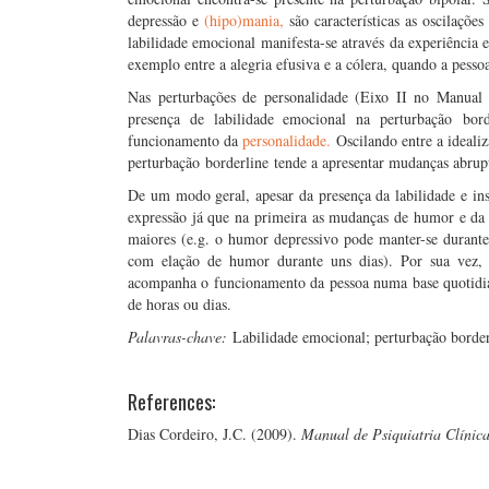
depressão e
(hipo)mania,
são características as oscilaçõe
labilidade emocional manifesta-se através da experiência
exemplo entre a alegria efusiva e a cólera, quando a pess
Nas perturbações de personalidade (Eixo II no Manual d
presença de labilidade emocional na perturbação bord
funcionamento da
personalidade.
Oscilando entre a ideali
perturbação borderline tende a apresentar mudanças abrupt
De um modo geral, apesar da presença da labilidade e ins
expressão já que na primeira as mudanças de humor e da 
maiores (e.g. o humor depressivo pode manter-se durante
com elação de humor durante uns dias). Por sua vez, n
acompanha o funcionamento da pessoa numa base quotidia
de horas ou dias.
Palavras-chave:
Labilidade emocional; perturbação border
References:
Dias Cordeiro, J.C. (2009).
Manual de Psiquiatria Clínica