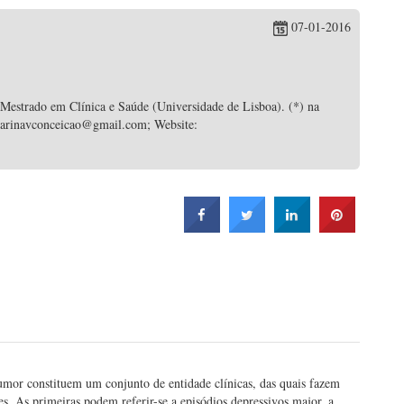
07-01-2016
 Mestrado em Clínica e Saúde (Universidade de Lisboa). (*) na
 catarinavconceicao@gmail.com; Website:
mor constituem um conjunto de entidade clínicas, das quais fazem
es. As primeiras podem referir-se a episódios depressivos major, a