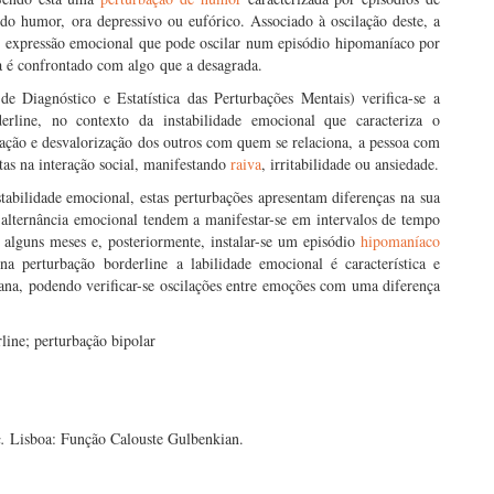
s do humor, ora depressivo ou eufórico. Associado à oscilação deste, a
 e expressão emocional que pode oscilar num episódio hipomaníaco por
oa é confrontado com algo que a desagrada.
e Diagnóstico e Estatística das Perturbações Mentais) verifica-se a
erline, no contexto da instabilidade emocional que caracteriza o
zação e desvalorização dos outros com quem se relaciona, a pessoa com
as na interação social, manifestando
raiva
, irritabilidade ou ansiedade.
tabilidade emocional, estas perturbações apresentam diferenças na sua
alternância emocional tendem a manifestar-se em intervalos de tempo
 alguns meses e, posteriormente, instalar-se um episódio
hipomaníaco
a perturbação borderline a labilidade emocional é característica e
na, podendo verificar-se oscilações entre emoções com uma diferença
line; perturbação bipolar
.
Lisboa: Função Calouste Gulbenkian.