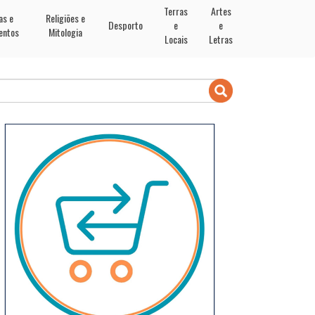
Terras
Artes
as e
Religiões e
Desporto
e
e
entos
Mitologia
Locais
Letras