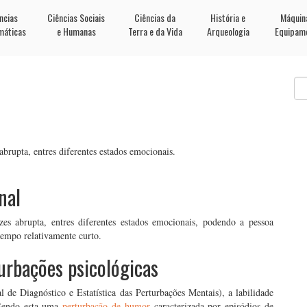
ncias
Ciências Sociais
Ciências da
História e
Máquin
máticas
e Humanas
Terra e da Vida
Arqueologia
Equipam
abrupta, entres diferentes estados emocionais.
nal
zes abrupta, entres diferentes estados emocionais, podendo a pessoa
tempo relativamente curto.
urbações psicológicas
 de Diagnóstico e Estatística das Perturbações Mentais), a labilidade
 Sendo esta uma
perturbação de humor
caracterizada por episódios de