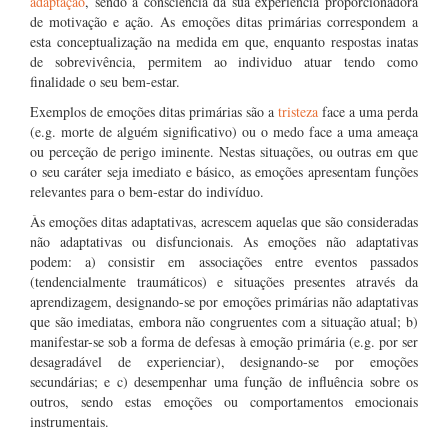
adaptação
, sendo a consciência da sua experiencia proporcionadora
de motivação e ação. As emoções ditas primárias correspondem a
esta conceptualização na medida em que, enquanto respostas inatas
de sobrevivência, permitem ao individuo atuar tendo como
finalidade o seu bem-estar.
Exemplos de emoções ditas primárias são a
tristeza
face a uma perda
(e.g. morte de alguém significativo) ou o medo face a uma ameaça
ou perceção de perigo iminente. Nestas situações, ou outras em que
o seu caráter seja imediato e básico, as emoções apresentam funções
relevantes para o bem-estar do indivíduo.
Às emoções ditas adaptativas, acrescem aquelas que são consideradas
não adaptativas ou disfuncionais. As emoções não adaptativas
podem: a) consistir em associações entre eventos passados
(tendencialmente traumáticos) e situações presentes através da
aprendizagem, designando-se por emoções primárias não adaptativas
que são imediatas, embora não congruentes com a situação atual; b)
manifestar-se sob a forma de defesas à emoção primária (e.g. por ser
desagradável de experienciar), designando-se por emoções
secundárias; e c) desempenhar uma função de influência sobre os
outros, sendo estas emoções ou comportamentos emocionais
instrumentais.