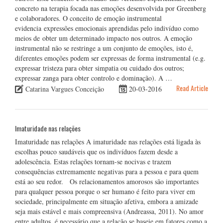
concreto na terapia focada nas emoções desenvolvida por Greenberg
e colaboradores. O conceito de emoção instrumental
evidencia expressões emocionais aprendidas pelo indivíduo como
meios de obter um determinado impacto nos outros. A emoção
instrumental não se restringe a um conjunto de emoções, isto é,
diferentes emoções podem ser expressas de forma instrumental (e.g.
expressar tristeza para obter simpatia ou cuidado dos outros;
expressar zanga para obter controlo e dominação). A …
Read Article
Catarina Vargues Conceição
20-03-2016
Imaturidade nas relações
Imaturidade nas relações A imaturidade nas relações está ligada às
escolhas pouco saudáveis que os indivíduos fazem desde a
adolescência. Estas relações tornam-se nocivas e trazem
consequências extremamente negativas para a pessoa e para quem
está ao seu redor. Os relacionamentos amorosos são importantes
para qualquer pessoa porque o ser humano é feito para viver em
sociedade, principalmente em situação afetiva, embora a amizade
seja mais estável e mais compreensiva (Andreassa, 2011). No amor
entre adultos, é necessário que a relação se baseie em fatores como a