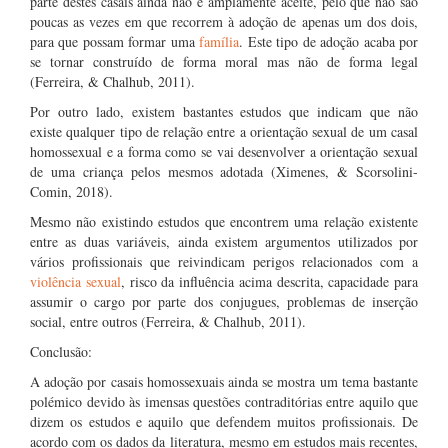
parte destes casais ainda não é amplamente aceite, pelo que não são
poucas as vezes em que recorrem à adoção de apenas um dos dois,
para que possam formar uma
família
. Este tipo de adoção acaba por
se tornar construído de forma moral mas não de forma legal
(Ferreira, & Chalhub, 2011).
Por outro lado, existem bastantes estudos que indicam que não
existe qualquer tipo de relação entre a orientação sexual de um casal
homossexual e a forma como se vai desenvolver a orientação sexual
de uma criança pelos mesmos adotada (Ximenes, & Scorsolini-
Comin, 2018).
Mesmo não existindo estudos que encontrem uma relação existente
entre as duas variáveis, ainda existem argumentos utilizados por
vários profissionais que reivindicam perigos relacionados com a
violência sexual
, risco da influência acima descrita, capacidade para
assumir o cargo por parte dos conjugues, problemas de inserção
social, entre outros (Ferreira, & Chalhub, 2011).
Conclusão:
A adoção por casais homossexuais ainda se mostra um tema bastante
polémico devido às imensas questões contraditórias entre aquilo que
dizem os estudos e aquilo que defendem muitos profissionais. De
acordo com os dados da literatura, mesmo em estudos mais recentes,