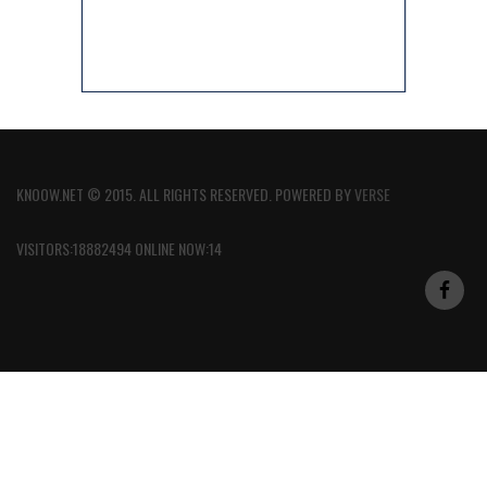
KNOOW.NET © 2015. ALL RIGHTS RESERVED. POWERED BY
VERSE
VISITORS:18882494 ONLINE NOW:14