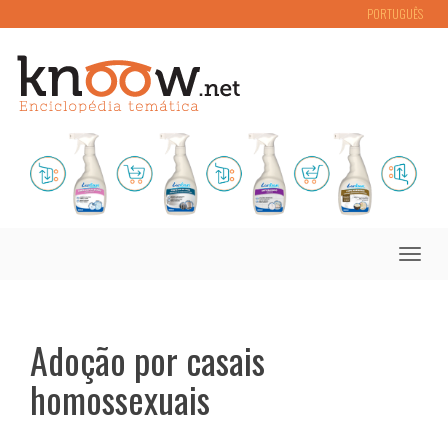
PORTUGUÊS
Toggle
naviga
Adoção por casais
homossexuais