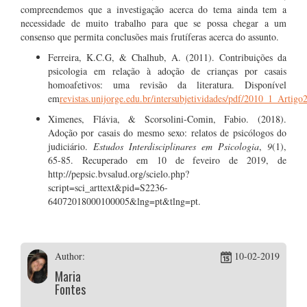
compreendemos que a investigação acerca do tema ainda tem a
necessidade de muito trabalho para que se possa chegar a um
consenso que permita conclusões mais frutíferas acerca do assunto.
Ferreira, K.C.G, & Chalhub, A. (2011). Contribuições da
psicologia em relação à adoção de crianças por casais
homoafetivos: uma revisão da literatura. Disponível
em
revistas.unijorge.edu.br/intersubjetividades/pdf/2010_1_Artigo
Ximenes, Flávia, & Scorsolini-Comin, Fabio. (2018).
Adoção por casais do mesmo sexo: relatos de psicólogos do
judiciário.
Estudos Interdisciplinares em Psicologia
,
9
(1),
65-85. Recuperado em 10 de feveiro de 2019, de
http://pepsic.bvsalud.org/scielo.php?
script=sci_arttext&pid=S2236-
64072018000100005&lng=pt&tlng=pt.
Author:
10-02-2019
Maria
Fontes