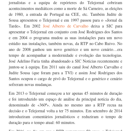
jornalistas e a equipa de repórteres do Telejornal cobriram
acontecimentos mediáticos como a morte de Sá Carneiro, as eleições
de 1980, a entrada de Portugal na CEE, etc. Também Judite de
Sousa apresentou o Telejornal e em 1997 passou para o «Jornal da
Tarde». Em 2002
José Alberto de Carvalho
deixa a SIC para
apresentar o Telejornal em conjunto com José Rodrigues dos Santos
e em 2004 o programa mudou as suas instalações para um novo
estúdio nas instalações, também novas, da RTP no Cabo Ruivo. No
ano de 2008 ganhou um novo genérico e um novo cenário…era
tempo de acompanhar a modernidade e evolução das tecnologias.
José Adelino Faria tinha abandonado a SIC Notícias recentemente e
juntou-se à equipa. Em 2011 saiu do canal José Alberto Carvalho e
Judite Sousa (que foram para a TVI) e assim José Rodrigues dos
Santos ocupou o cargo de pivô do Telejornal e o genérico e cenário
sofreram novas mudanças.
Em 2013 o Telejornal começou a ter apenas 45 minutos de duração
e foi introduzido um espaço de análise da principal notícia do dia,
denominado de «360º». Ainda no mesmo ano a RTP recua na
decisão e o Telejornal volta a ter 75 minutos. Em setembro de 2014
introduziram comentários jornalísticos e reduziram o tempo de
duração para o tempo atual: 60 minutos.