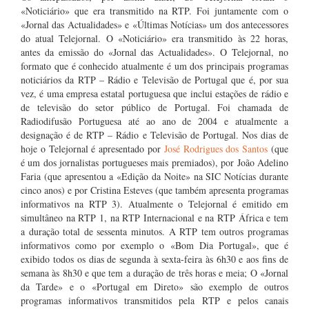
«Noticiário» que era transmitido na RTP. Foi juntamente com o
«Jornal das Actualidades» e «Últimas Notícias» um dos antecessores
do atual Telejornal. O «Noticiário» era transmitido às 22 horas,
antes da emissão do «Jornal das Actualidades». O Telejornal, no
formato que é conhecido atualmente é um dos principais programas
noticiários da RTP – Rádio e Televisão de Portugal que é, por sua
vez, é uma empresa estatal portuguesa que inclui estações de rádio e
de televisão do setor público de Portugal. Foi chamada de
Radiodifusão Portuguesa até ao ano de 2004 e atualmente a
designação é de RTP – Rádio e Televisão de Portugal. Nos dias de
hoje o Telejornal é apresentado por
José Rodrigues dos Santos
(que
é um dos jornalistas portugueses mais premiados), por João Adelino
Faria (que apresentou a «Edição da Noite» na SIC Notícias durante
cinco anos) e por Cristina Esteves (que também apresenta programas
informativos na RTP 3). Atualmente o Telejornal é emitido em
simultâneo na RTP 1, na RTP Internacional e na RTP África e tem
a duração total de sessenta minutos. A RTP tem outros programas
informativos como por exemplo o «Bom Dia Portugal», que é
exibido todos os dias de segunda à sexta-feira às 6h30 e aos fins de
semana às 8h30 e que tem a duração de três horas e meia; O «Jornal
da Tarde» e o «Portugal em Direto» são exemplo de outros
programas informativos transmitidos pela RTP e pelos canais