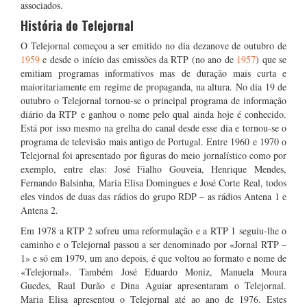
associados.
História do Telejornal
O Telejornal começou a ser emitido no dia dezanove de outubro de
1959
e desde o início das emissões da RTP (no ano de
1957
) que se
emitiam programas informativos mas de duração mais curta e
maioritariamente em regime de propaganda, na altura. No dia 19 de
outubro o Telejornal tornou-se o principal programa de informação
diário da RTP e ganhou o nome pelo qual ainda hoje é conhecido.
Está por isso mesmo na grelha do canal desde esse dia e tornou-se o
programa de televisão mais antigo de Portugal. Entre 1960 e 1970 o
Telejornal foi apresentado por figuras do meio jornalístico como por
exemplo, entre elas: José Fialho Gouveia, Henrique Mendes,
Fernando Balsinha, Maria Elisa Domingues e José Corte Real, todos
eles vindos de duas das rádios do grupo RDP – as rádios Antena 1 e
Antena 2.
Em 1978 a RTP 2 sofreu uma reformulação e a RTP 1 seguiu-lhe o
caminho e o Telejornal passou a ser denominado por «Jornal RTP –
1» e só em 1979, um ano depois, é que voltou ao formato e nome de
«Telejornal». Também José Eduardo Moniz, Manuela Moura
Guedes, Raul Durão e Dina Aguiar apresentaram o Telejornal.
Maria Elisa apresentou o Telejornal até ao ano de 1976. Estes