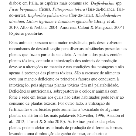
diabo); em Itália, as espécies mais comuns são:
Dieffenbachia
spp,
Ficus benjamina
(fícus),
Pittosporum tobira
(faia-da-holanda, faia-
do-norte),
Euphorbia pulcherrima
(flor-do-natal),
Rhododendron
hirsutum
,
Lilium tigrinum
e
Jasminum officinalis
(Berny et al.,
2010; Albo & Nebbia, 2004; Amorena, Caloni & Mengozzi, 2004) .
Espécies pecuárias
Estes animais possuem uma maior resistência, pois desenvolveram
mecanismos de destoxificação para diversas substâncias presentes nas
plantas que fazem parte da sua dieta. A maioria dos pastos contêm
plantas tóxicas, contudo a intoxicação dos animais de produção
deve-se a alterações no maneio e nas condições das pastagens e não
apenas à presença das plantas tóxicas. São a escassez de alimento
e/ou um maneio deficiente os principais fatores que conduzem à
intoxicação, pois algumas plantas tóxicas têm má palatabilidade.
Deficiências nutricionais, sobrepastoreio e colocar animais com
fome e sede em locais aos quais não estão habituados pode levar ao
consumo de plantas tóxicas. Por outro lado, a utilização de
fertilizantes e herbicidas pode aumentar a toxicidade de algumas
plantas ou até torná-las mais palatáveis (Osweiler, 1996; Anadón et
al., 2012; Tiwari & Sinha 2010). As toxinas produzidas pelas
plantas podem afetar os animais de produção de diferentes formas,
levando a uma diminuição de ganho de peso, ao aborto e