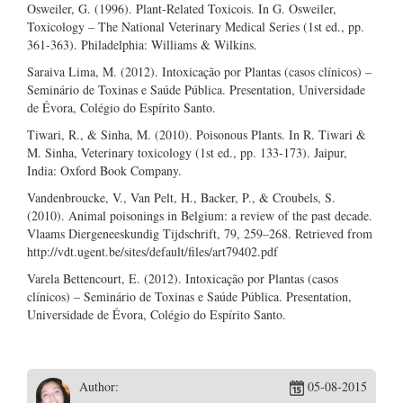
Osweiler, G. (1996). Plant-Related Toxicois. In G. Osweiler,
Toxicology – The National Veterinary Medical Series (1st ed., pp.
361-363). Philadelphia: Williams & Wilkins.
Saraiva Lima, M. (2012). Intoxicação por Plantas (casos clínicos) –
Seminário de Toxinas e Saúde Pública. Presentation, Universidade
de Évora, Colégio do Espírito Santo.
Tiwari, R., & Sinha, M. (2010). Poisonous Plants. In R. Tiwari &
M. Sinha, Veterinary toxicology (1st ed., pp. 133-173). Jaipur,
India: Oxford Book Company.
Vandenbroucke, V., Van Pelt, H., Backer, P., & Croubels, S.
(2010). Animal poisonings in Belgium: a review of the past decade.
Vlaams Diergeneeskundig Tijdschrift, 79, 259–268. Retrieved from
http://vdt.ugent.be/sites/default/files/art79402.pdf
Varela Bettencourt, E. (2012). Intoxicação por Plantas (casos
clínicos) – Seminário de Toxinas e Saúde Pública. Presentation,
Universidade de Évora, Colégio do Espírito Santo.
Author:
05-08-2015