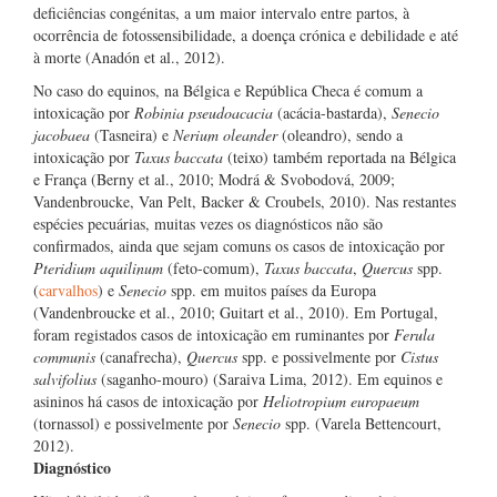
deficiências congénitas, a um maior intervalo entre partos, à
ocorrência de fotossensibilidade, a doença crónica e debilidade e até
à morte (Anadón et al., 2012).
No caso do equinos, na Bélgica e República Checa é comum a
intoxicação por
Robinia pseudoacacia
(acácia-bastarda),
Senecio
jacobaea
(Tasneira) e
Nerium oleander
(oleandro), sendo a
intoxicação por
Taxus baccata
(teixo) também reportada na Bélgica
e França (Berny et al., 2010; Modrá & Svobodová, 2009;
Vandenbroucke, Van Pelt, Backer & Croubels, 2010). Nas restantes
espécies pecuárias, muitas vezes os diagnósticos não são
confirmados, ainda que sejam comuns os casos de intoxicação por
Pteridium aquilinum
(feto-comum),
Taxus baccata
,
Quercus
spp.
(
carvalhos
) e
Senecio
spp. em muitos países da Europa
(Vandenbroucke et al., 2010; Guitart et al., 2010). Em Portugal,
foram registados casos de intoxicação em ruminantes por
Ferula
communis
(canafrecha),
Quercus
spp. e possivelmente por
Cistus
salvifolius
(saganho-mouro) (Saraiva Lima, 2012). Em equinos e
asininos há casos de intoxicação por
Heliotropium europaeum
(tornassol) e possivelmente por
Senecio
spp. (Varela Bettencourt,
2012).
Diagnóstico