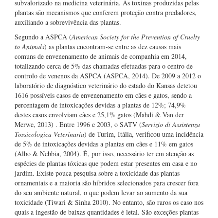
subvalorizado na medicina veterinária. As toxinas produzidas pelas
plantas são mecanismos que conferem proteção contra predadores,
auxiliando a sobrevivência das plantas.
Segundo a ASPCA (
American Society for the Prevention of Cruelty
to Animals
) as plantas encontram-se entre as dez causas mais
comuns de envenenamento de animais de companhia em 2014,
totalizando cerca de 5% das chamadas efetuadas para o centro de
controlo de venenos da ASPCA (ASPCA, 2014). De 2009 a 2012 o
laboratório de diagnóstico veterinário do estado do Kansas detetou
1616 possíveis casos de envenenamento em cães e gatos, sendo a
percentagem de intoxicações devidas a plantas de 12%; 74,9%
destes casos envolviam cães e 25,1% gatos (Mahdi & Van der
Merwe, 2013) . Entre 1996 e 2003, o SATV (
Servizio di Assistenza
Tossicologica Veterinaria
) de Turim, Itália, verificou uma incidência
de 5% de intoxicações devidas a plantas em cães e 11% em gatos
(Albo & Nebbia, 2004). É, por isso, necessário ter em atenção as
espécies de plantas tóxicas que podem estar presentes em casa e no
jardim. Existe pouca pesquisa sobre a toxicidade das plantas
ornamentais e a maioria são híbridos selecionados para crescer fora
do seu ambiente natural, o que podem levar ao aumento da sua
toxicidade (Tiwari & Sinha 2010). No entanto, são raros os caso nos
quais a ingestão de baixas quantidades é letal. São exceções plantas