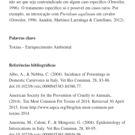
não ser que seja contraindicado em algum caso específico (Osweiler,
1996). O tratamento específico só é possível em casos raros. Por
exemplo, na intoxicação com
Pteridium aquilinum
em cavalos
(Osweiler, 1996; Anadón, Martínez-Larrañaga & Castellano, 2012).
Palavras chave
Toxina – Enriquecimento Ambiental
Referências bibliográficas
Albo, A., & Nebbia, C. (2004). Incidence of Poisonings in
Domestic Carnivores in Italy. Vet Res Commun, 28, 83-88.
doi:10.1023/b:verc.0000045383.84386.77.
American Society for the Prevention of Cruelty to Animals,.
(2014). Ten Most Common Pet Toxins of 2014. Retrieved 30 April
2015, from http://www.aspca.org/blog/ten-most-common-pet-
toxins-2014
Amorena, M., Caloni, F., & Mengozzi, G. (2004). Epidemiology of
Intoxications in Italy. Vet Res Commun, 28, 89-95.
doi:10.1023/b:verc.0000045384.00046.9b.