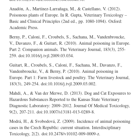
Anadón, A., Martínez-Larrañaga, M., & Castellano, V. (2012).
Poisonous plants of Europe. In R. Gupta, Veterinary Toxicology –
Basic and Clinical Principles (2nd ed., pp. 1080-1094). Oxford:
Academic Press.
Berny, P., Caloni, F., Croubels, S., Sachana, M., Vandenbroucke,
V., Davanzo, F., & Guitart, R. (2010). Animal poisoning in Europe.
Part 2: Companion animals. The Veterinary Journal, 183(3), 255-
259. doi:10.1016/j.tvjl.2009.03.034.
Guitart, R., Croubels, S., Caloni, F., Sachana, M., Davanzo, F.,
Vandenbroucke, V., & Berny, P. (2010). Animal poisoning in
Europe. Part 1: Farm livestock and poultry. The Veterinary Journal,
183(3), 249-254. doi:10.1016/j.tvjl.2009.03.002.
Mahdi, A., & Van der Merwe, D. (2013). Dog and Cat Exposures to
Hazardous Substances Reported to the Kansas State Veterinary
Diagnostic Laboratory: 2009–2012. Journal Of Medical Toxicology,
9(2), 207-211. doi:10.1007/s13181-013-0289-8.
Modrá, H., & Svobodová, Z. (2009). Incidence of animal poisoning
cases in the Czech Republic: current situation. Interdisciplinary
Toxicology, 2(2). doi:10.2478/v10102-009-0009-z.