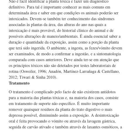
Não é fácil identificar a planta tóxica e fazer um diagnóstico
definitivo. Para tal é importante conhecer as mais comuns em
determinada área e saber em que condições os animais poderão ser
intoxicados. Devem-se também ter conhecimento das síndromes
associadas às plantas da área, das alturas do ano nas quais a
intoxicação é mais provável, do historial clínico do animal e de
possíveis alterações de maneio/ambientais. É ainda essencial saber a
duração e quantidade da exposição, assim como a porção da planta
que terá sido ingerida. O ambiente, a ingesta, as fezes/vómito devem
ser examinados, de modo a confirmar a ingestão, e a sintomatologia
comparada com casos anteriores. Deve ainda ter-se em atenção que
os princípios tóxicos não são detetados por testes laboratoriais de
rotina (Osweiler, 1996; Anadón, Martínez-Larrañaga & Castellano,
2012; Tiwari & Sinha 2010).
Tratamento
O tratamento é complicado pelo facto de não existirem antídotos
para a maioria das plantas tóxicas e, na maioria dos casos, consiste
em tratamento de suporte não específico. É muito importante
remover quaisquer resíduos da planta do trato digestivo o mais
depressa possível, diminuindo assim a exposição. A desintoxicação
oral é feita provocando o vómito ou através da lavagem gástrica,
seguida de carvão ativado e também através de laxantes osmóticos, a