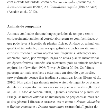
com elevada toxicidade, como o
Nerium oleander
(oleandro), o
Ricinus communis
(rícino) e a
Convallaria majalis
(lírio-do-vale)
(Anadón et al., 2012).
Animais de companhia
Animais confinados durante longos períodos de tempo e sem o
enriquecimento ambiental correto aborrecem-se com facilidade, o
que pode levar à ingestão de plantas tóxicas. A idade do animal em
questão é importante, uma vez que gatinhos e cachorros são muito
curiosos, roendo diversos objetos com frequência. Alterações no
ambiente, como, por exemplo, bagas de novas plantas introduzidas
em épocas festivas, também são relevantes, pois os animais tendem a
explorá-las (Osweiler, 1996; Tiwari & Sinha 2010). Os felinos
parecem ser mais sensíveis e estar mais em risco do que os cães,
provavelmente porque têm tendência a mastigar folhas (Berny et al.,
2010). Nos gatos é geralmente maior o risco de ingestão de plantas
de interior, enquanto que nos cães são as plantas silvestres (Berny et
al., 2010; Albo & Nebbia, 2004). Quanto a espécies de plantas, em
França, as mais envolvidas na intoxicação de pequenos animais são
as dos géneros Liliaceae e Araceae, assim como o
Nerium oleander
,
o
Ricinus comunis
e a
Datura straminium
(estramónio/figueira-do-