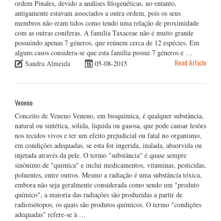
ordem Pinales, devido a análises filogenéticas, no entanto,
antigamente estavam associados a outra ordem, pois os seus
membros não eram tidos como tendo uma relação de proximidade
com as outras coníferas. A família Taxaceae não é muito grande
possuindo apenas 7 géneros, que reúnem cerca de 12 espécies. Em
alguns casos considera-se que esta família possui 7 géneros e …
Read Article
Sandra Almeida
05-08-2015
Veneno
Conceito de Veneno Veneno, em bioquímica, é qualquer substância,
natural ou sintética, sólida, liquida ou gasosa, que pode causar lesões
nos tecidos vivos e ter um efeito prejudicial ou fatal no organismo,
em condições adequadas, se esta for ingerida, inalada, absorvida ou
injetada através da pele. O termo "substância" é quase sempre
sinônimo de "química" e inclui medicamentos, vitaminas, pesticidas,
poluentes, entre outros. Mesmo a radiação é uma substância tóxica,
embora não seja geralmente considerada como sendo um "produto
químico", a maioria das radiações são produzidas a partir de
radioisótopos, os quais são produtos químicos. O termo "condições
adequadas" refere-se à …