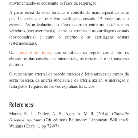
movimentando-se consoante as fases da respiração.
A parte óssea da zona torácica é constituída mais especificamente
por 12 costelas e respetivas cartilagens costais, 12 vértebras e o
esterno. As articulações do tórax ocorrem entre as costelas e as
vértebras (costovertebrais), entre as costelas e as cartilagens costais
(costocondrais) e entre o esterno e as cartilagens costais
(esternocostais).
Os
músculos do tórax
, que se situam na região costal, são os
elevadores das costelas, os intercostais, os subcostais e o transverso
do tórax.
O suprimento arterial da parede torácica é feito através de ramos da
aorta torácica, da artéria subclávia e da artéria axilar. A inervação é
feita pelos 12 pares de nervos espinhais torácicos.
References:
Moore, K. L., Dalley, A. F., Agur, A. M. R. (2014),
Clinically
Oriented Anatomy
(7th edition) Baltimore: Lippincott Williams&
Wilkins (Chap. 1, pp 72-97)