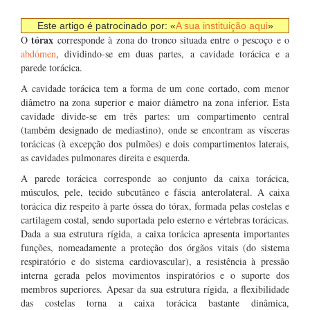
Este artigo é patrocinado por: «
A sua instituição aqui
»
tórax
O
corresponde à zona do tronco situada entre o pescoço e o
abdómen
, dividindo-se em duas partes, a cavidade torácica e a
parede torácica.
A cavidade torácica tem a forma de um cone cortado, com menor
diâmetro na zona superior e maior diâmetro na zona inferior. Esta
cavidade divide-se em três partes: um compartimento central
(também designado de mediastino), onde se encontram as vísceras
torácicas (à excepção dos pulmões) e dois compartimentos laterais,
as cavidades pulmonares direita e esquerda.
A parede torácica corresponde ao conjunto da caixa torácica,
músculos, pele, tecido subcutâneo e fáscia anterolateral. A caixa
torácica diz respeito à parte óssea do tórax, formada pelas costelas e
cartilagem costal, sendo suportada pelo esterno e vértebras torácicas.
Dada a sua estrutura rígida, a caixa torácica apresenta importantes
funções, nomeadamente a proteção dos órgãos vitais (do sistema
respiratório e do sistema cardiovascular), a resistência à pressão
interna gerada pelos movimentos inspiratórios e o suporte dos
membros superiores. Apesar da sua estrutura rígida, a flexibilidade
das costelas torna a caixa torácica bastante dinâmica,