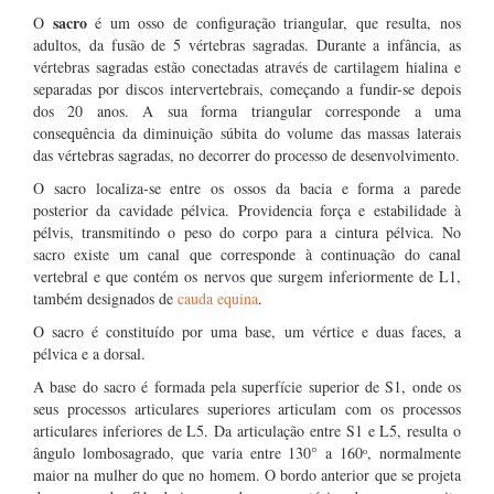
sacro
O
é um osso de configuração triangular, que resulta, nos
adultos, da fusão de 5 vértebras sagradas. Durante a infância, as
vértebras sagradas estão conectadas através de cartilagem hialina e
separadas por discos intervertebrais, começando a fundir-se depois
dos 20 anos. A sua forma triangular corresponde a uma
consequência da diminuição súbita do volume das massas laterais
das vértebras sagradas, no decorrer do processo de desenvolvimento.
O sacro localiza-se entre os ossos da bacia e forma a parede
posterior da cavidade pélvica. Providencia força e estabilidade à
pélvis, transmitindo o peso do corpo para a cintura pélvica. No
sacro existe um canal que corresponde à continuação do canal
vertebral e que contém os nervos que surgem inferiormente de L1,
também designados de
cauda equina
.
O sacro é constituído por uma base, um vértice e duas faces, a
pélvica e a dorsal.
A base do sacro é formada pela superfície superior de S1, onde os
seus processos articulares superiores articulam com os processos
articulares inferiores de L5. Da articulação entre S1 e L5, resulta o
ângulo lombosagrado, que varia entre 130° a 160ᵒ, normalmente
maior na mulher do que no homem. O bordo anterior que se projeta