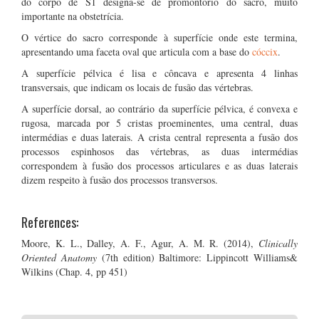
do corpo de S1 designa-se de promontório do sacro, muito
importante na obstetrícia.
O vértice do sacro corresponde à superfície onde este termina,
apresentando uma faceta oval que articula com a base do
cóccix
.
A superfície pélvica é lisa e côncava e apresenta 4 linhas
transversais, que indicam os locais de fusão das vértebras.
A superfície dorsal, ao contrário da superfície pélvica, é convexa e
rugosa, marcada por 5 cristas proeminentes, uma central, duas
intermédias e duas laterais. A crista central representa a fusão dos
processos espinhosos das vértebras, as duas intermédias
correspondem à fusão dos processos articulares e as duas laterais
dizem respeito à fusão dos processos transversos.
References:
Moore, K. L., Dalley, A. F., Agur, A. M. R. (2014),
Clinically
Oriented Anatomy
(7th edition) Baltimore: Lippincott Williams&
Wilkins (Chap. 4, pp 451)