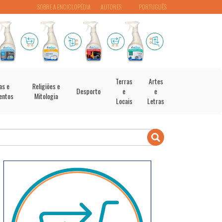
SOBRE A ENCICLOPÉDIA
AUTORES
PORTUGUÊS
Terras
Artes
as e
Religiões e
Desporto
e
e
entos
Mitologia
Locais
Letras