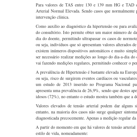
Para valores de TAS entre 130 e 139 mm HG e TAD en
Arterial Normal Elevada. Sendo casos que normalmente p
intervenção clínica.
Como auxílio ao diagnóstico da hipertensão ou para avalia
do consultório. Isto permite obter um maior número de dad
dia do doente, permitindo ultrapassar os casos de normo
ou seja, indivíduos que só apresentam valores alterados d
existem inúmeros dispositivos automáticos e muito simpl
ser necessário realizar medições ao longo do dia-a-dia do 
vai fazendo medições regulares, permitindo conhecer o perf
A prevalência de Hipertensão é bastante elevada na Europa
ou seja, risco de surgirem eventos cardíacos ou vascular
um estudo de 2013 inserido no Programa Nacional par
apresenta uma prevalência de 26,9%, sendo que destes ap
idosos (72%), no entanto o estudo mostra também que a do
Valores elevados de tensão arterial podem dar alguns 
entanto, na maioria dos casos não surge qualquer sintom
diagnosticada precocemente. Apenas a medição regular da 
A partir do momento em que há valores de tensão arterial 
estilo de vida, nomeadamente: