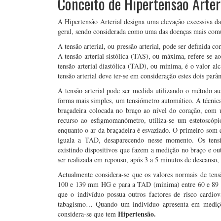
Conceito de Hipertensão Arter
A Hipertensão Arterial designa uma elevação excessiva da 
geral, sendo considerada como uma das doenças mais co
A tensão arterial, ou pressão arterial, pode ser definida c
A tensão arterial sistólica (TAS), ou máxima, refere-se ao
tensão arterial diastólica (TAD), ou mínima, é o valor a
tensão arterial deve ter-se em consideração estes dois parâ
A tensão arterial pode ser medida utilizando o método au
forma mais simples, um tensiómetro automático. A técni
braçadeira colocada no braço ao nível do coração, com
recurso ao esfigmomanómetro, utiliza-se um estetoscópi
enquanto o ar da braçadeira é esvaziado. O primeiro som
iguala a TAD, desaparecendo nesse momento. Os tensió
existindo dispositivos que fazem a medição no braço e ou
ser realizada em repouso, após 3 a 5 minutos de descanso,
Actualmente considera-se que os valores normais de tens
100 e 139 mm HG e para a TAD (mínima) entre 60 e 89 mm
que o indivíduo possua outros factores de risco cardiov
tabagismo… Quando um indivíduo apresenta em medições 
Hipertensão.
considera-se que tem