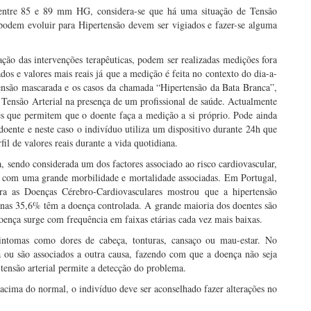
tre 85 e 89 mm HG, considera-se que há uma situação de Tensão
odem evoluir para Hipertensão devem ser vigiados e fazer-se alguma
ção das intervenções terapêuticas, podem ser realizadas medições fora
os e valores mais reais já que a medição é feita no contexto do dia-a-
tensão mascarada e os casos da chamada “Hipertensão da Bata Branca”,
e Tensão Arterial na presença de um profissional de saúde. Actualmente
es que permitem que o doente faça a medição a si próprio. Pode ainda
doente e neste caso o indivíduo utiliza um dispositivo durante 24h que
il de valores reais durante a vida quotidiana.
, sendo considerada um dos factores associado ao risco cardiovascular,
es com uma grande morbilidade e mortalidade associadas. Em Portugal,
a as Doenças Cérebro-Cardiovasculares mostrou que a hipertensão
enas 35,6% têm a doença controlada. A grande maioria dos doentes são
ença surge com frequência em faixas etárias cada vez mais baixas.
sintomas como dores de cabeça, tonturas, cansaço ou mau-estar. No
a ou são associados a outra causa, fazendo com que a doença não seja
tensão arterial permite a detecção do problema.
acima do normal, o indivíduo deve ser aconselhado fazer alterações no