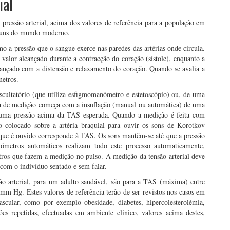
ial
pressão arterial, acima dos valores de referência para a população em
muns do mundo moderno.
omo a pressão que o sangue exerce nas paredes das artérias onde circula.
 valor alcançado durante a contracção do coração (sístole), enquanto a
lcançado com a distensão e relaxamento do coração. Quando se avalia a
metros.
scultatório (que utiliza esfigmomanómetro e estetoscópio) ou, de uma
ca de medição começa com a insuflação (manual ou automática) de uma
 uma pressão acima da TAS esperada. Quando a medição é feita com
o colocado sobre a artéria braquial para ouvir os sons de Korotkov
 que é ouvido corresponde à TAS. Os sons mantêm-se até que a pressão
metros automáticos realizam todo este processo automaticamente,
tros que fazem a medição no pulso. A medição da tensão arterial deve
 com o indivíduo sentado e sem falar.
ão arterial, para um adulto saudável, são para a TAS (máxima) entre
 Hg. Estes valores de referência terão de ser revistos nos casos em
ascular, como por exemplo obesidade, diabetes, hipercolesterolémia,
repetidas, efectuadas em ambiente clínico, valores acima destes,