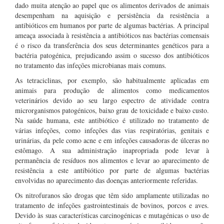
dado muita atenção ao papel que os alimentos derivados de animais
desempenham na aquisição e persistência da resistência a
antibióticos em humanos por parte de algumas bactérias. A principal
ameaça associada à resistência a antibióticos nas bactérias comensais
é o risco da transferência dos seus determinantes genéticos para a
bactéria patogénica, prejudicando assim o sucesso dos antibióticos
no tratamento das infeções microbianas mais comuns.
As tetraciclinas, por exemplo, são habitualmente aplicadas em
animais para produção de alimentos como medicamentos
veterinários devido ao seu largo espectro de atividade contra
microrganismos patogénicos, baixo grau de toxicidade e baixo custo.
Na saúde humana, este antibiótico é utilizado no tratamento de
várias infeções, como infeções das vias respiratórias, genitais e
urinárias, da pele como acne e em infeções causadoras de úlceras no
estômago. A sua administração inapropriada pode levar à
permanência de resíduos nos alimentos e levar ao aparecimento de
resistência a este antibiótico por parte de algumas bactérias
envolvidas no aparecimento das doenças anteriormente referidas.
Os nitrofuranos são drogas que têm sido amplamente utilizadas no
tratamento de infeções gastrointestinais de bovinos, porcos e aves.
Devido às suas características carcinogénicas e mutagénicas o uso de