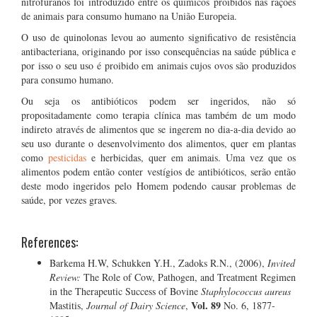
nitrofuranos foi introduzido entre os químicos proibidos nas rações
de animais para consumo humano na União Europeia.
O uso de quinolonas levou ao aumento significativo de resistência
antibacteriana, originando por isso consequências na saúde pública e
por isso o seu uso é proibido em animais cujos ovos são produzidos
para consumo humano.
Ou seja os antibióticos podem ser ingeridos, não só
propositadamente como terapia clínica mas também de um modo
indireto através de alimentos que se ingerem no dia-a-dia devido ao
seu uso durante o desenvolvimento dos alimentos, quer em plantas
como
pesticidas
e herbicidas, quer em animais. Uma vez que os
alimentos podem então conter vestígios de antibióticos, serão então
deste modo ingeridos pelo Homem podendo causar problemas de
saúde, por vezes graves.
References:
Barkema H.W, Schukken Y.H., Zadoks R.N., (2006),
Invited
Review:
The Role of Cow, Pathogen, and Treatment Regimen
in the Therapeutic Success of Bovine
Staphylococcus aureus
Vol. 89
Mastitis,
Journal of Dairy Science
,
No. 6, 1877-