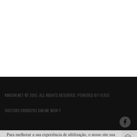
KNOOW.NET © 2015. ALL RIGHTS RESERVED. POWERED BY
VERSE
VISITORS:18886203 ONLINE NOW:7
Para melhorar a sua experiência de ultilização, o nosso site usa