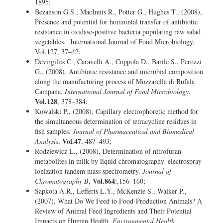
1895;
Bezanson G.S., MacInnis R., Potter G., Hughes T., (2008),
Presence and potential for horizontal transfer of antibiotic
resistance in oxidase-positive bacteria populating raw salad
vegetables. International Journal of Food Microbiology,
Vol.127, 37–42;
Devirgiliis C., Caravelli A., Coppola D., Barile S., Perozzi
G., (2008), Antibiotic resistance and microbial composition
along the manufacturing process of Mozzarella di Bufala
Campana.
International Journal of Food Microbiology
,
Vol.128
, 378–384;
Kowalski P., (2008), Capillary electrophoretic method for
the simultaneous determination of tetracycline residues in
fish samples.
Journal of Pharmaceutical and Biomedical
Vol.47
Analysis
,
, 487–493;
Rodziewicz L., (2008), Determination of nitrofuran
metabolites in milk by liquid chromatography–electrospray
ionization tandem mass spectrometry.
Journal of
Vol.864
Chromatography B
,
:,156–160;
Sapkota A.R., Lefferts L.Y., McKenzie S., Walker P.,
(2007), What Do We Feed to Food-Production Animals? A
Review of Animal Feed Ingredients and Their Potential
Impacts on Human Health.
Environmental Health