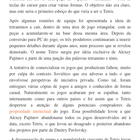
teclas do cursor para criar várias formas. O objetivo não era claro,
mas este seria o primeiro esboço do que viria a ser o Tetris.
Após algumas reuniões de equipa foi apresentada a ideia de
tetraminos a cair, dentro de uma área de jogo retangular, com as
peças a acumularem-se na base dessa mesma área. Depois da
conversão para PC do jogo, os três produtores continuaram a inserir
pequenos detalhes durante alguns anos, num processo que se revelou
demorado. O nome Tetris surgiu por ideia exclusiva de Alexey
Pajitnov e parte de uma junção das palavras tetramino e ténis.
A tentativa de comercializar os jogos que produziram falhou, muito
por culpa do contexto Soviético que era adverso a tudo o que
envolvesse perspetivas de iniciativa privada. Como tal, foram
entregues várias cópias de jogos a amigos e conhecidos de forma
casual. Naturalmente os jogos acabaram por se espalhar, tanto
internamente como para outros países e foi assim que o Tetris
despertou a atenção de alguns potenciais compradores da
propriedade intelectual
do jogo. Essa possibilidade levou a que
Alexey Pajitnov abandonasse todos os jogos desenvolvidos até à
data, exceto Tetris, o que levou ao desagrado e posterior abandono
dos projetos por parte de Dmitry Pavlovsky.
A desagregação do grupo e a popularidade crescente de Tetris levou