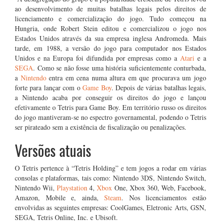
ao desenvolvimento de muitas batalhas legais pelos direitos de
licenciamento e comercialização do jogo. Tudo começou na
Hungria, onde Robert Stein editou e comercializou o jogo nos
Estados Unidos através da sua empresa inglesa Andromeda. Mais
tarde, em 1988, a versão do jogo para computador nos Estados
Unidos e na Europa foi difundida por empresas como a
Atari
e a
SEGA
. Como se não fosse uma história suficientemente conturbada,
a
Nintendo
entra em cena numa altura em que procurava um jogo
forte para lançar com o
Game Boy
. Depois de várias batalhas legais,
a Nintendo acaba por conseguir os direitos do jogo e lançou
efetivamente o Tetris para Game Boy. Em território russo os direitos
do jogo mantiveram-se no espectro governamental, podendo o Tetris
ser pirateado sem a existência de fiscalização ou penalizações.
Versões atuais
O Tetris pertence à “Tetris Holding” e tem jogos a rodar em várias
consolas e plataformas, tais como: Nintendo 3DS, Nintendo Switch,
Nintendo Wii,
Playstation
4,
Xbox
One, Xbox 360, Web, Facebook,
Amazon, Mobile e, ainda,
Steam
. Nos licenciamentos estão
envolvidas as seguintes empresas: CoolGames, Eletronic Arts, GSN,
SEGA, Tetris Online, Inc. e Ubisoft.