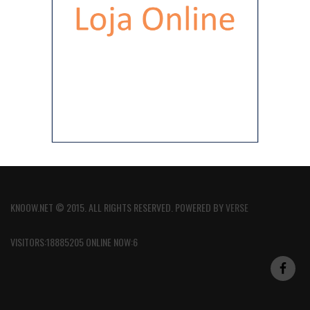
KNOOW.NET © 2015. ALL RIGHTS RESERVED. POWERED BY
VERSE
VISITORS:18885205 ONLINE NOW:6