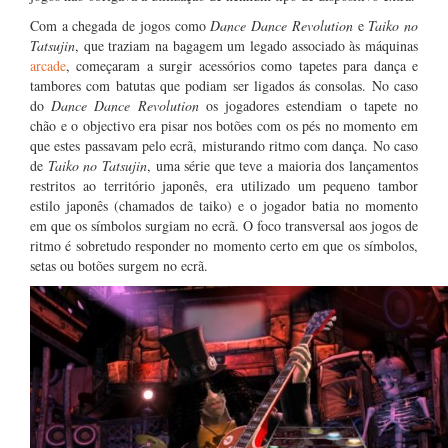
Com a chegada de jogos como
Dance Dance Revolution
e
Taiko no
Tatsujin
, que traziam na bagagem um legado associado às máquinas
arcade
, começaram a surgir acessórios como tapetes para dança e
tambores com batutas que podiam ser ligados ás consolas. No caso
do
Dance Dance Revolution
os jogadores estendiam o tapete no
chão e o objectivo era pisar nos botões com os pés no momento em
que estes passavam pelo ecrã, misturando ritmo com dança. No caso
de
Taiko no Tatsujin
, uma série que teve a maioria dos lançamentos
restritos ao território japonês, era utilizado um pequeno tambor
estilo japonês (chamados de taiko) e o jogador batia no momento
em que os símbolos surgiam no ecrã. O foco transversal aos jogos de
ritmo é sobretudo responder no momento certo em que os símbolos,
setas ou botões surgem no ecrã.