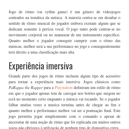
Jogo de ritmo (ou rythm game) é um género de videojogos
centrados na temática da música. A maioria centra-se em desafiar o
sentido de ritmo musical do jogador embora existam alguns que se
dedicam somente à perícia vocal. O jogo tanto pode centrar-se no
movimento corporal ou no manusear de um instrumento específico.
Quanto melhor o jogador conseguir cumprir com o ritmo das
músicas, melhor será a sua performance no jogo e consequentemente
terá direito a uma classificação mais alta.
Experiência imersiva
Grande parte dos jogos de ritmo incluem algum tipo de acessório
para tornar a experiência mais imersiva. Jogos clássicos como
PaRappa the Rapper
para a
Playstation
definiram um estilo de ritmo
em que o jogador apenas tem de carregar nos botões que surgem no
ecrã no momento certo enquanto a música vai tocando. Se o jogador
falhar muitas vezes a musica termina antes de chegar ao fim e
quanto melhor a performance melhor vai ser a pontuação final. Este
jogo permitia jogar simplesmente com o comando e apesar de
necessitar de uma noção de ritmo que foi replicada em muitos outros
jogos não obrigava à utilização de nenhum tipo de dispositivo extra.