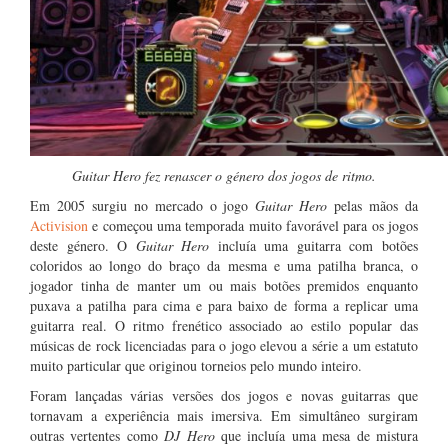
Guitar Hero fez renascer o género dos jogos de ritmo.
Em 2005 surgiu no mercado o jogo
Guitar Hero
pelas mãos da
Activision
e começou uma temporada muito favorável para os jogos
deste género. O
Guitar Hero
incluía uma guitarra com botões
coloridos ao longo do braço da mesma e uma patilha branca, o
jogador tinha de manter um ou mais botões premidos enquanto
puxava a patilha para cima e para baixo de forma a replicar uma
guitarra real. O ritmo frenético associado ao estilo popular das
músicas de rock licenciadas para o jogo elevou a série a um estatuto
muito particular que originou torneios pelo mundo inteiro.
Foram lançadas várias versões dos jogos e novas guitarras que
tornavam a experiência mais imersiva. Em simultâneo surgiram
outras vertentes como
DJ Hero
que incluía uma mesa de mistura