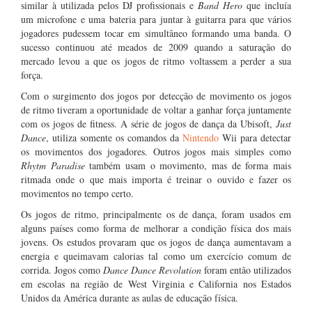
similar à utilizada pelos DJ profissionais e
Band Hero
que incluía
um microfone e uma bateria para juntar à guitarra para que vários
jogadores pudessem tocar em simultâneo formando uma banda. O
sucesso continuou até meados de 2009 quando a saturação do
mercado levou a que os jogos de ritmo voltassem a perder a sua
força.
Com o surgimento dos jogos por detecção de movimento os jogos
de ritmo tiveram a oportunidade de voltar a ganhar força juntamente
com os jogos de fitness. A série de jogos de dança da Ubisoft,
Just
Dance
, utiliza somente os comandos da
Nintendo
Wii para detectar
os movimentos dos jogadores. Outros jogos mais simples como
Rhytm Paradise
também usam o movimento, mas de forma mais
ritmada onde o que mais importa é treinar o ouvido e fazer os
movimentos no tempo certo.
Os jogos de ritmo, principalmente os de dança, foram usados em
alguns países como forma de melhorar a condição física dos mais
jovens. Os estudos provaram que os jogos de dança aumentavam a
energia e queimavam calorias tal como um exercício comum de
corrida. Jogos como
Dance Dance Revolution
foram então utilizados
em escolas na região de West Virginia e California nos Estados
Unidos da América durante as aulas de educação física.