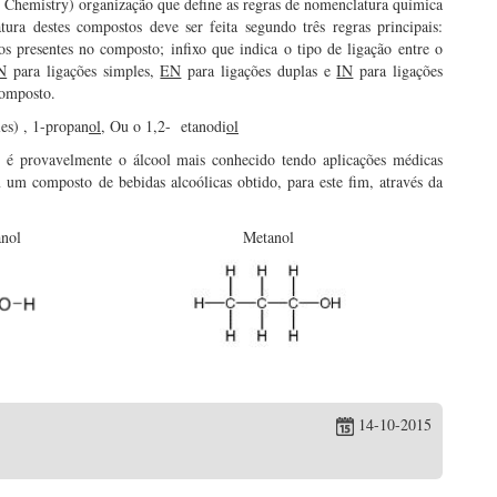
Chemistry) organização que define as regras de nomenclatura química
ra destes compostos deve ser feita segundo três regras principais:
s presentes no composto; infixo que indica o tipo de ligação entre o
N
para ligações simples,
EN
para ligações duplas e
IN
para ligações
composto.
es) , 1-propan
ol
, Ou o 1,2- etanodi
ol
é provavelmente o álcool mais conhecido tendo aplicações médicas
 um composto de bebidas alcoólicas obtido, para este fim, através da
nol
Metanol
14-10-2015