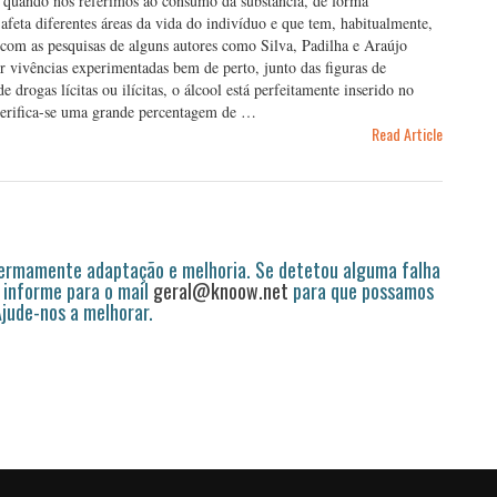
a quando nos referimos ao consumo da substância, de forma
 afeta diferentes áreas da vida do indivíduo e que tem, habitualmente,
com as pesquisas de alguns autores como Silva, Padilha e Araújo
 vivências experimentadas bem de perto, junto das figuras de
 drogas lícitas ou ilícitas, o álcool está perfeitamente inserido no
verifica-se uma grande percentagem de …
Read Article
permamente adaptação e melhoria. Se detetou alguma falha
 informe para o mail
geral@knoow.net
para que possamos
 Ajude-nos a melhorar.