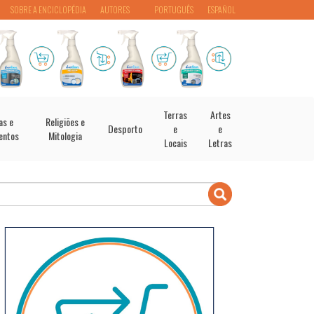
SOBRE A ENCICLOPÉDIA
AUTORES
PORTUGUÊS
ESPAÑOL
Terras
Artes
as e
Religiões e
Desporto
e
e
entos
Mitologia
Locais
Letras