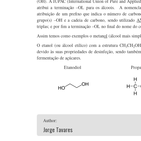
(OH). A IUPAC (International Union of Pure and Applied 
atribui a terminação –OL para os álcoois. A nomenclatu
atribuição de um prefixo que indica o número de carbono
grupo(s) –OH e a cadeia de carbono, sendo utilizado
A
triplas; e por fim a terminação –OL no final do nome do 
Assim temos como exemplos o metan
ol
(álcool mais simpl
O etanol (ou álcool etílico) com a estrutura CH
CH
OH 
3
2
devido às suas propriedades de desinfeção, sendo também
fermentação de açúcares.
Etanodiol
Propa
Author:
Jorge Tavares